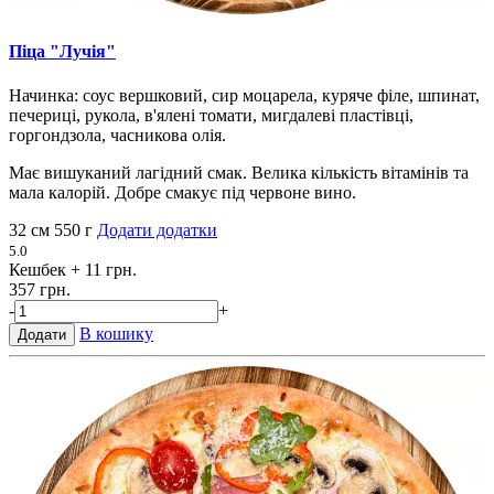
Піца "Лучія"
Начинка: соус вершковий, сир моцарела, куряче філе, шпинат,
печериці, рукола, в'ялені томати, мигдалеві пластівці,
горгондзола, часникова олія.
Має вишуканий лагідний смак. Велика кількість вітамінів та
мала калорій. Добре смакує під червоне вино.
32 см
550 г
Додати додатки
5.0
Кешбек
+ 11 грн.
357 грн.
-
+
В кошику
Додати