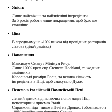
Якість
Лише найсвіжіші та найякісніші інгредієнти.
За 5 років роботи лише покращення, щоб було ще
смачніше.
Ціна
В середньому на -10% нижча від провідних ресторанів
Львова (ціна/грамівка)
Наповнення
Максимум Смаку / Мінімум Рису.
Лише 100% крем сир Cremette Hochland, та жодних
замінників.
Королівські розміри Ролів, та велика кількість
інгредієнтів в Піці, щоб смакувало Дуже.
Печемо в Італійській Помпейській Печі
Легкий димок від палаючих полін надає Піці
неповторний присмак Італії.
Справжня піца - лише з Печі на Дровах, і обов'язково з
100% італійського борошна Caputto.