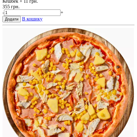
Кешбек
+ 11 грн.
355 грн.
-
+
В кошику
Додати