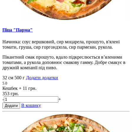
Піца "Парма"
Начинка: соус вершковий, сир моцарела, прошуто, в'ялені
томати, груша, сир горгондзола, сир пармезан, рукола.
Пікантний смак прошуто, вдало підкреслюється в’яленими
томатами, а рукола доповнює смакову гамму. Добре смакує в
дружній компанії під пиво.
32 см
500 г
Додати додатки
5.0
Кешбек
+ 11 грн.
353 грн.
-
+
В кошику
Додати