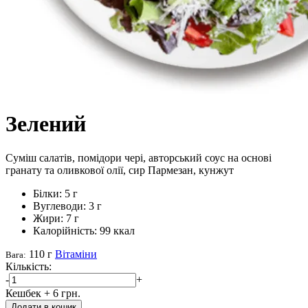
Зелений
Суміш салатів, помідори чері, авторський соус на основі
гранату та оливкової олії, сир Пармезан, кунжут
Білки:
5 г
Вуглеводи:
3 г
Жири:
7 г
Калорійність:
99 ккал
110 г
Вітаміни
Вага:
Кількість:
-
+
Кешбек
+ 6 грн.
Додати в кошик