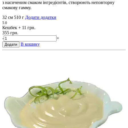
з насиченим смаком інгредієнтів, створюють неповторну
смакову гамму.
32 см
510 г
Додати додатки
5.0
Кешбек
+ 11 грн.
355 грн.
-
+
В кошику
Додати