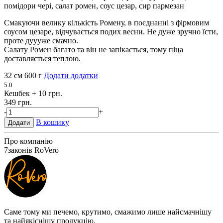
помідори чері, салат ромен, соус цезар, сир пармезан
Смакуючи велику кількість Ромену, в поєднанні з фірмовим
соусом цезаре, відчувається подих весни. Не дуже зручно їсти,
проте дуууже смачно.
Салату Ромен багато та він не запікається, тому піца
доставляється теплою.
32 см
600 г
Додати додатки
5.0
Кешбек
+ 10 грн.
349 грн.
-
+
В кошику
Додати
Про компанію
7
законів RoVero
Саме тому ми печемо, крутимо, смажимо лише найсмачнішу
та найякіснішу продукцію.