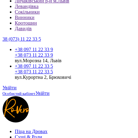
Личаківський р-н м.Львів
Левандівка
Сокільники
Винники
Кротошин
Давидів
38 (073) 11 22 33 5
+38 097 11 22 33 9
+38 073 11 22 33 9
вул.Морозна 14, Львів
+38 097 11 22 33 5
+38 073 11 22 33 5
вул.Курортна 2, Брюховичі
Увійти
Увійти
Особистий кабінет
Піца на Дровах
Cуші & Роли