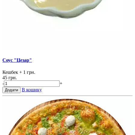
Соус "Цезар"
Кешбек
+ 1 грн.
45 грн.
-
+
В кошику
Додати