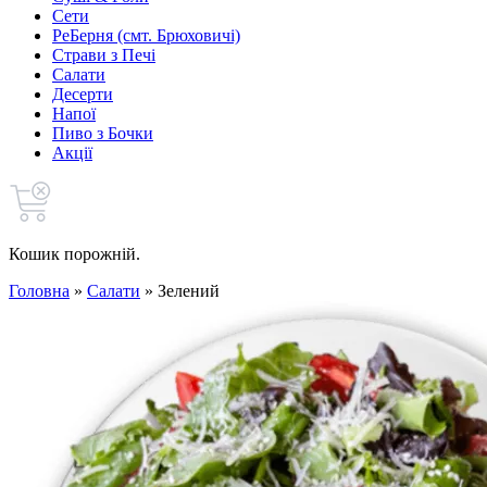
Сети
РеБерня (смт. Брюховичі)
Страви з Печі
Салати
Десерти
Напої
Пиво з Бочки
Акції
Кошик порожній.
Головна
»
Салати
»
Зелений