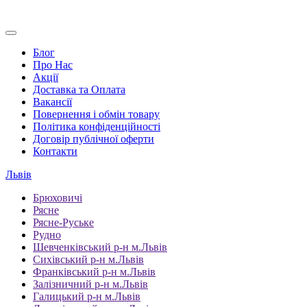
Блог
Про Нас
Акції
Доставка та Оплата
Вакансії
Повернення і обмін товару
Політика конфіденційності
Договір публічної оферти
Контакти
Львів
Брюховичі
Рясне
Рясне-Руське
Рудно
Шевченківський р-н м.Львів
Сихівський р-н м.Львів
Франківський р-н м.Львів
Залізничний р-н м.Львів
Галицький р-н м.Львів