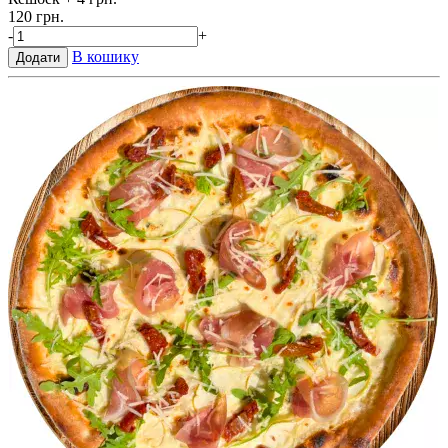
120 грн.
-
+
В кошику
Додати