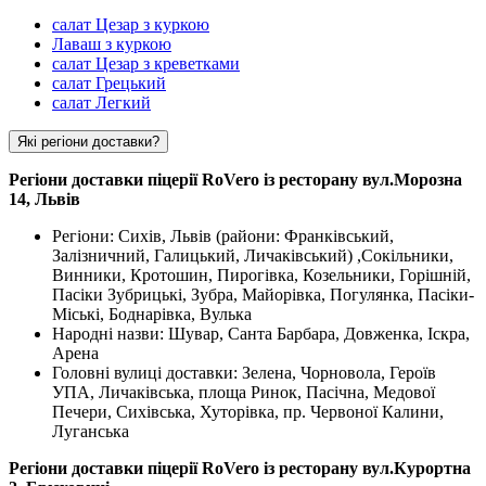
салат Цезар з куркою
Лаваш з куркою
салат Цезар з креветками
салат Грецький
салат Легкий
Які регіони доставки?
Регіони доставки піцерії RoVero із ресторану вул.Морозна
14, Львів
Регіони: Сихів, Львів (райони: Франківський,
Залізничний, Галицький, Личаківський) ,Сокільники,
Винники, Кротошин, Пирогівка, Козельники, Горішній,
Пасіки Зубрицькі, Зубра, Майорівка, Погулянка, Пасіки-
Міські, Боднарівка, Вулька
Народні назви: Шувар, Санта Барбара, Довженка, Іскра,
Арена
Головні вулиці доставки: Зелена, Чорновола, Героїв
УПА, Личаківська, площа Ринок, Пасічна, Медової
Печери, Сихівська, Хуторівка, пр. Червоної Калини,
Луганська
Регіони доставки піцерії RoVero із ресторану вул.Курортна