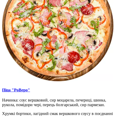
Піца "РоВеро"
Начинка: соус вершковий, сир моцарела, печериці, шинка,
рукола, помідори чері, перець болгарський, сир пармезан.
Хрумкі бортики, лагідний смак вершкового соусу в поєднанні