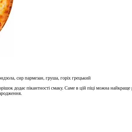
ондзола, сир пармезан, груша, горіх грецький
ішок додає пікантності смаку. Саме в цій піці можна найкраще р
ародження.