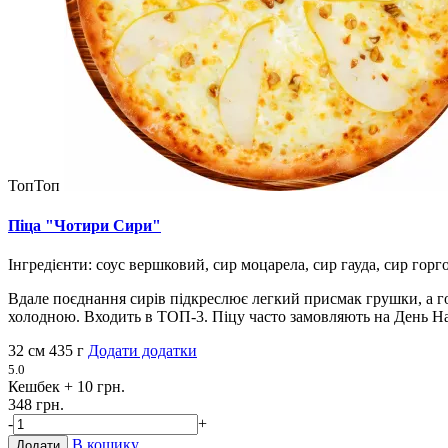
Топ
Топ
Піца "Чотири Сири"
Інгредієнти: соус вершковий, сир моцарела, сир гауда, сир горг
Вдале поєднання сирів підкреслює легкий присмак грушки, а гор
холодною. Входить в ТОП-3. Піцу часто замовляють на День Н
32 см
435 г
Додати додатки
5.0
Кешбек
+ 10 грн.
348 грн.
-
+
В кошику
Додати