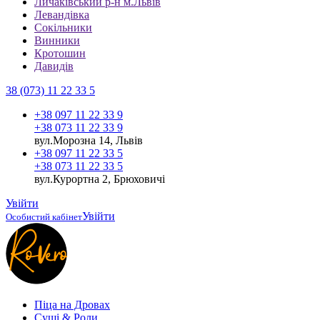
Личаківський р-н м.Львів
Левандівка
Сокільники
Винники
Кротошин
Давидів
38 (073) 11 22 33 5
+38 097 11 22 33 9
+38 073 11 22 33 9
вул.Морозна 14, Львів
+38 097 11 22 33 5
+38 073 11 22 33 5
вул.Курортна 2, Брюховичі
Увійти
Увійти
Особистий кабінет
Піца на Дровах
Cуші & Роли