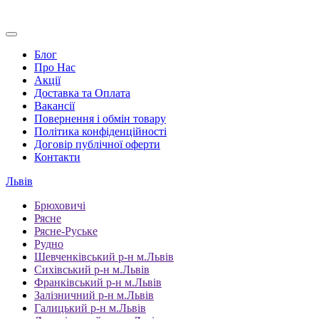
Блог
Про Нас
Акції
Доставка та Оплата
Вакансії
Повернення і обмін товару
Політика конфіденційності
Договір публічної оферти
Контакти
Львів
Брюховичі
Рясне
Рясне-Руське
Рудно
Шевченківський р-н м.Львів
Сихівський р-н м.Львів
Франківський р-н м.Львів
Залізничний р-н м.Львів
Галицький р-н м.Львів