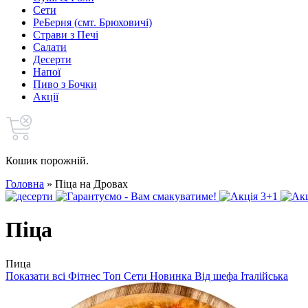
Сети
РеБерня (смт. Брюховичі)
Страви з Печі
Салати
Десерти
Напої
Пиво з Бочки
Акції
Кошик порожній.
Головна
»
Піца на Дровах
Піца
Пица
Показати всі
Фітнес
Топ
Сети
Новинка
Від шефа
Італійська