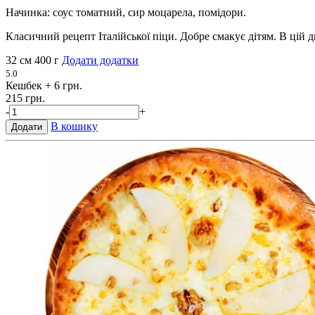
Начинка: соус томатний, сир моцарела, помідори.
Класичний рецепт Італійської піци. Добре смакує дітям. В цій 
32 см
400 г
Додати додатки
5.0
Кешбек
+ 6 грн.
215 грн.
-
+
В кошику
Додати