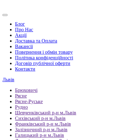
Блог
Про Нас
Акції
Доставка та Оплата
Вакансії
Повернення і обмін товару
Політика конфіденційності
Договір публічної оферти
Контакти
Львів
Брюховичі
Рясне
Рясне-Руське
Рудно
Шевченківський р-н м.Львів
Сихівський р-н м.Львів
Франківський р-н м.Львів
Залізничний р-н м.Львів
Галицький р-н м.Львів