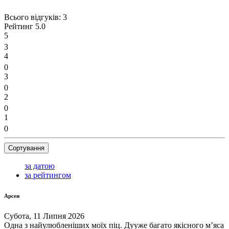
Всього відгуків:
3
Рейтинг
5.0
5
3
4
0
3
0
2
0
1
0
Сортування
за датою
за рейтингом
Арсен
Субота, 11 Липня 2026
Одна з найулюбленіших моїх піц. Дууже багато якісного мʼяса