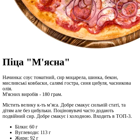
Піца "М'ясна"
Начинка: соус томатний, сир моцарела, шинка, бекон,
мисливські ковбаски, салямі гостра, синя цибуля, часникова
олія.
М'ясних виробів - 180 грам.
Містить велику к-ть м’яса. Добре смакує сильній статі, та
дітям але без цибульки. Поціновувачі часто додають
подвійний сир. Добре смакує і холодною. Входить в ТОП-3.
Білки:
60 г
Вуглеводи:
113 г
Жири:
92 г