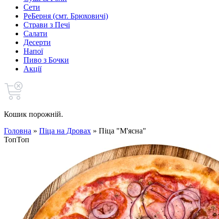
Сети
РеБерня (смт. Брюховичі)
Страви з Печі
Салати
Десерти
Напої
Пиво з Бочки
Акції
Кошик порожній.
Головна
»
Піца на Дровах
»
Піца "М'ясна"
Топ
Топ