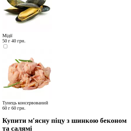
Мідії
50 г
40 грн.
Тунець консервований
60 г
60 грн.
Купити м'ясну піцу з шинкою беконом
та салямі