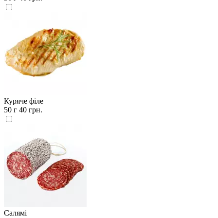
Куряче філе
50 г
40 грн.
Салямі