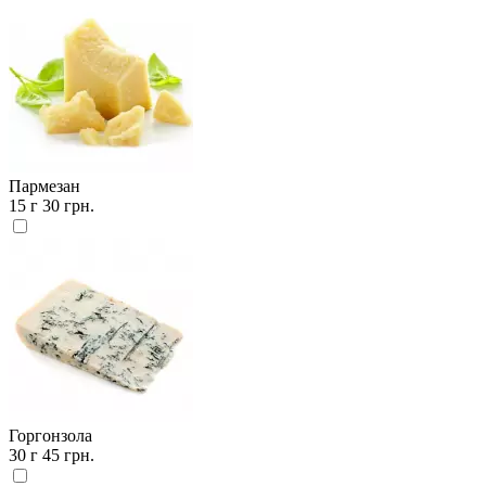
Пармезан
15 г
30 грн.
Горгонзола
30 г
45 грн.