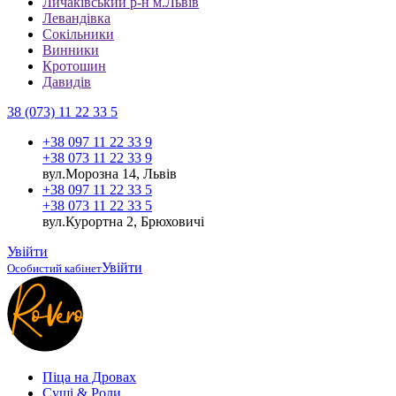
Личаківський р-н м.Львів
Левандівка
Сокільники
Винники
Кротошин
Давидів
38 (073) 11 22 33 5
+38 097 11 22 33 9
+38 073 11 22 33 9
вул.Морозна 14, Львів
+38 097 11 22 33 5
+38 073 11 22 33 5
вул.Курортна 2, Брюховичі
Увійти
Увійти
Особистий кабінет
Піца на Дровах
Cуші & Роли