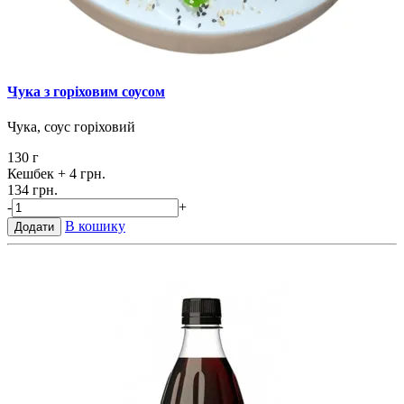
Чука з горіховим соусом
Чука, соус горіховий
130 г
Кешбек
+ 4 грн.
134 грн.
-
+
В кошику
Додати