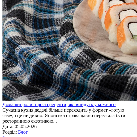
Домашні роли: прості рецепти, які вийдуть у кожного
Сучасна кухня дедалі більше переходить у формат «готую
сам», і це не дивно. Японська страва давно перестала бути
ресторанною екзотикою...
Дата: 05.05.2026
Розділ:
Блог