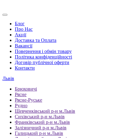
Блог
Про Нас
Акції
Доставка та Оплата
Вакансії
Повернення і обмін товару
Політика конфіденційності
Договір публічної оферти
Контакти
Львів
Брюховичі
Рясне
Рясне-Руське
Рудно
Шевченківський р-н м.Львів
Сихівський р-н м.Львів
Франківський р-н м.Львів
Залізничний р-н м.Львів
Галицький р-н м.Львів