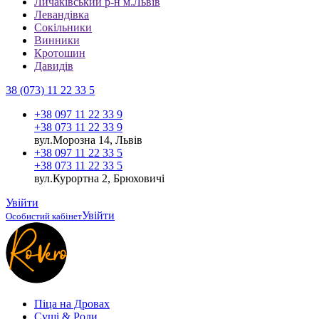
Личаківський р-н м.Львів
Левандівка
Сокільники
Винники
Кротошин
Давидів
38 (073) 11 22 33 5
+38 097 11 22 33 9
+38 073 11 22 33 9
вул.Морозна 14, Львів
+38 097 11 22 33 5
+38 073 11 22 33 5
вул.Курортна 2, Брюховичі
Увійти
Увійти
Особистий кабінет
Піца на Дровах
Cуші & Роли