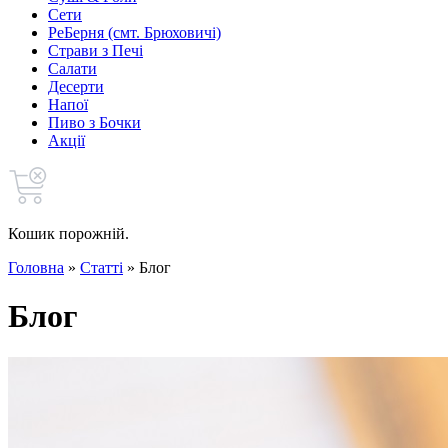
Сети
РеБерня (смт. Брюховичі)
Страви з Печі
Салати
Десерти
Напої
Пиво з Бочки
Акції
Кошик порожній.
Головна
»
Статті
»
Блог
Блог