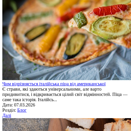
Чим відрізняється італійська піца від американської
Є страви, які здаються універсальними, але варто
придивитися, і відкривається цілий світ відмінностей. Піца —
саме така історія. Італійсь...
Дата: 07.03.2026
Розділ:
Блог
Далі