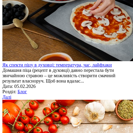
Як спекти піцу в духовці: температура, час, лайфхаки
Домашня піца (рецепт в духовці) давно перестала бути
звичайною стравою – це можливість створити смачний
результат власноруч. Щоб вона вдалас...
Дата: 05.02.2026
Розділ:
Блог
Далі