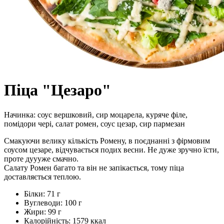
Піца "Цезаро"
Начинка: соус вершковий, сир моцарела, куряче філе,
помідори чері, салат ромен, соус цезар, сир пармезан
Смакуючи велику кількість Ромену, в поєднанні з фірмовим
соусом цезаре, відчувається подих весни. Не дуже зручно їсти,
проте дуууже смачно.
Салату Ромен багато та він не запікається, тому піца
доставляється теплою.
Білки:
71 г
Вуглеводи:
100 г
Жири:
99 г
Калорійність:
1579 ккал