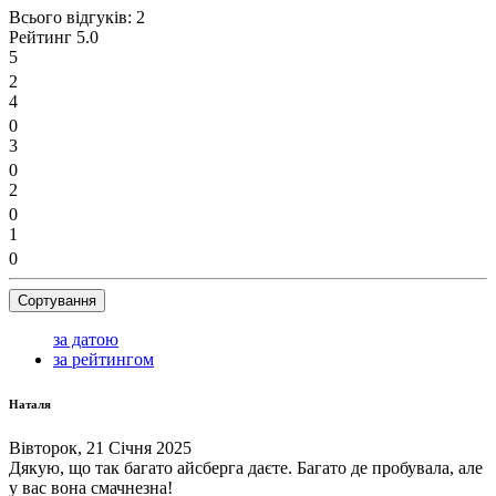
Всього відгуків:
2
Рейтинг
5.0
5
2
4
0
3
0
2
0
1
0
Сортування
за датою
за рейтингом
Наталя
Вівторок, 21 Січня 2025
Дякую, що так багато айсберга даєте. Багато де пробувала, але
у вас вона смачнезна!