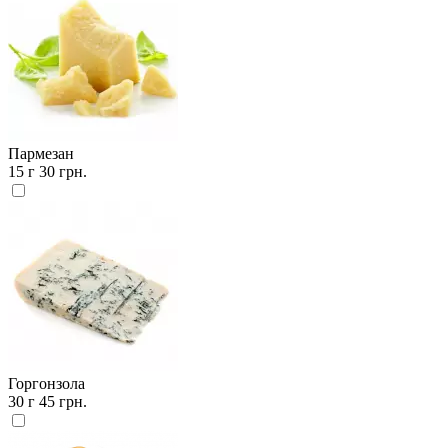
Пармезан
15 г
30 грн.
Горгонзола
30 г
45 грн.