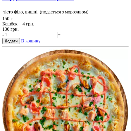
тісто філо, вишні. (подається з морозивом)
150 г
Кешбек
+ 4 грн.
130 грн.
-
+
В кошику
Додати