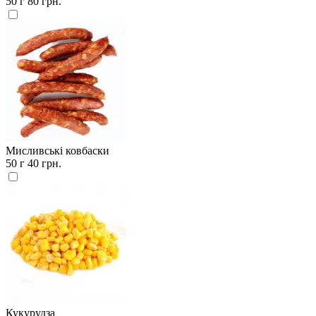
50 г
80 грн.
Мисливські ковбаски
50 г
40 грн.
Кукурудза