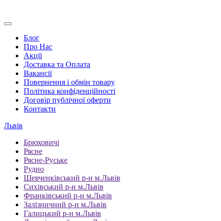
Блог
Про Нас
Акції
Доставка та Оплата
Вакансії
Повернення і обмін товару
Політика конфіденційності
Договір публічної оферти
Контакти
Львів
Брюховичі
Рясне
Рясне-Руське
Рудно
Шевченківський р-н м.Львів
Сихівський р-н м.Львів
Франківський р-н м.Львів
Залізничний р-н м.Львів
Галицький р-н м.Львів