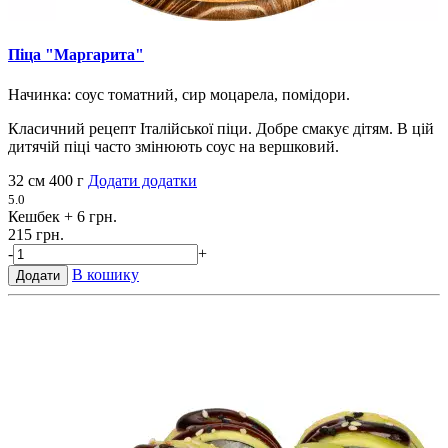
Піца "Маргарита"
Начинка: соус томатний, сир моцарела, помідори.
Класичний рецепт Італійської піци. Добре смакує дітям. В цій
дитячій піці часто змінюють соус на вершковий.
32 см
400 г
Додати додатки
5.0
Кешбек
+ 6 грн.
215 грн.
-
+
В кошику
Додати