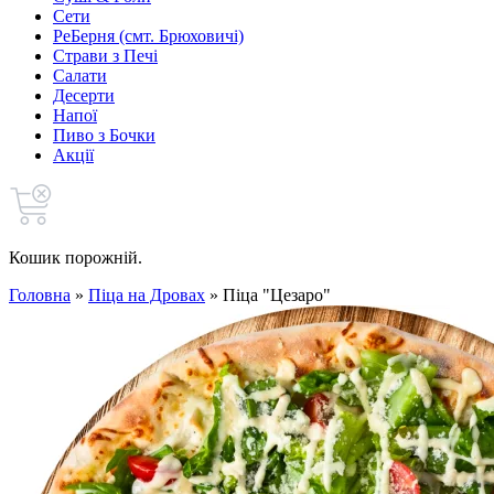
Сети
РеБерня (смт. Брюховичі)
Страви з Печі
Салати
Десерти
Напої
Пиво з Бочки
Акції
Кошик порожній.
Головна
»
Піца на Дровах
»
Піца "Цезаро"