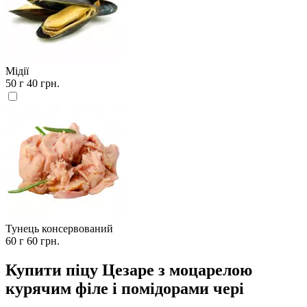
Мідії
50 г
40 грн.
Тунець консервований
60 г
60 грн.
Купити піцу Цезаре з моцарелою
курячим філе і помідорами чері