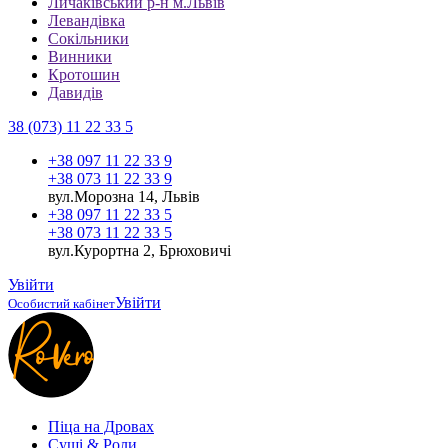
Личаківський р-н м.Львів
Левандівка
Сокільники
Винники
Кротошин
Давидів
38 (073) 11 22 33 5
+38 097 11 22 33 9
+38 073 11 22 33 9
вул.Морозна 14, Львів
+38 097 11 22 33 5
+38 073 11 22 33 5
вул.Курортна 2, Брюховичі
Увійти
Увійти
Особистий кабінет
Піца на Дровах
Cуші & Роли