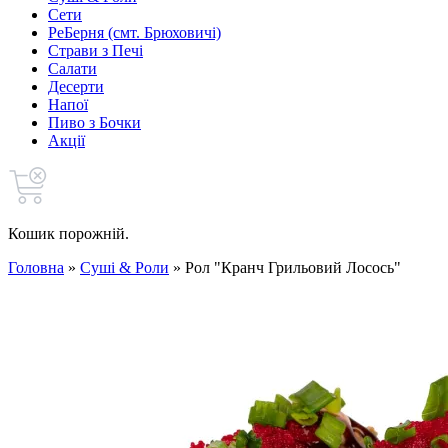
Сети
РеБерня (смт. Брюховичі)
Страви з Печі
Салати
Десерти
Напої
Пиво з Бочки
Акції
Кошик порожній.
Головна
»
Cуші & Роли
»
Рол "Кранч Грильовий Лосось"