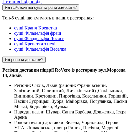
Питання і відповіді
Які найсмачніші суші та роли замовити?
Топ-5 суші, що купують в наших ресторанах:
суші Кранч Креветка
суші Філадельфія фреш
суші Філадельфія Лосось
суші Креветка з печі
суші Філадельфія Веселка
Які регіони доставки?
Регіони доставки піцерії RoVero із ресторану вул.Морозна
14, Львів
Регіони: Сихів, Львів (райони: Франківський,
Залізничний, Галицький, Личаківський) ,Сокільники,
Винники, Кротошин, Пирогівка, Козельники, Горішній,
Пасіки Зубрицькі, Зубра, Майорівка, Погулянка, Пасіки-
Міські, Боднарівка, Вулька
Народні назви: Шувар, Санта Барбара, Довженка, Іскра,
Арена
Головні вулиці доставки: Зелена, Чорновола, Героїв
УПА, Личаківська, площа Ринок, Пасічна, Медової