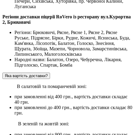
Печери, Сихівська, Хуторівка, пр. Червоної Калини,
Луганська
Регіони доставки піцерії RoVero із ресторану вул.Курортна
2, Брюховичі
Регіони: Брюховичі, Рясне, Рясне 1, Рясне 2, Рясне
Руське, Підрясне, Бірки, Рудне, Кожичі, Ясниська, Буда,
Кам'янка, Лісопотік, Балатон, Голоско, Знесіння,
Щурата, Збоїща, Мазепи, Чорновола, Замарстинівська,
Липинського, Малоголосківська
Народні назви: Балатон, Озеро, Чебуречна, Лікарня,
Підголоско, Спартак, Бомба
Яка вартість доставки?
В салатовій та помаранчевій зоні:
при замовленні вiд 400 грн., вартість доставки складає
40 грн.
при замовленні до 400 грн., вартість доставки складає 80
грн.
В зеленій та жовтій зоні:
при замовленні вiд 900 грн., вартість доставки складає