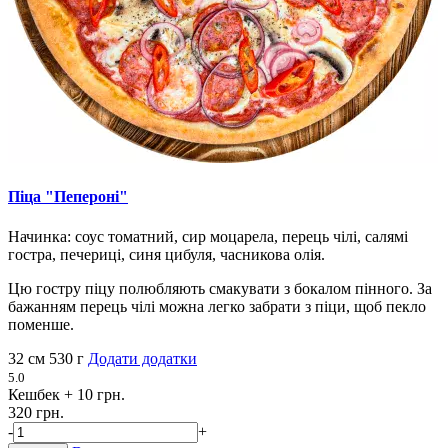
Піца "Пепероні"
Начинка: соус томатний, сир моцарела, перець чілі, салямі
гостра, печериці, синя цибуля, часникова олія.
Цю гостру піцу полюбляють смакувати з бокалом пінного. За
бажанням перець чілі можна легко забрати з піци, щоб пекло
поменше.
32 см
530 г
Додати додатки
5.0
Кешбек
+ 10 грн.
320 грн.
-
+