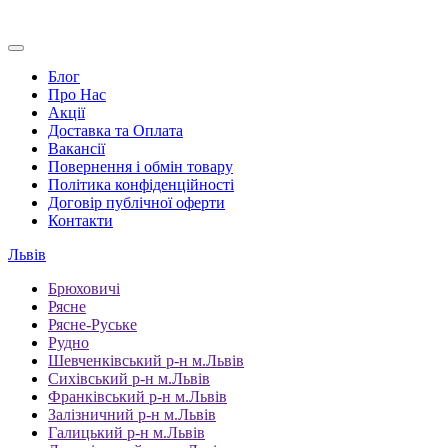
Блог
Про Нас
Акції
Доставка та Оплата
Вакансії
Повернення і обмін товару
Політика конфіденційності
Договір публічної оферти
Контакти
Львів
Брюховичі
Рясне
Рясне-Руське
Рудно
Шевченківський р-н м.Львів
Сихівський р-н м.Львів
Франківський р-н м.Львів
Залізничний р-н м.Львів
Галицький р-н м.Львів