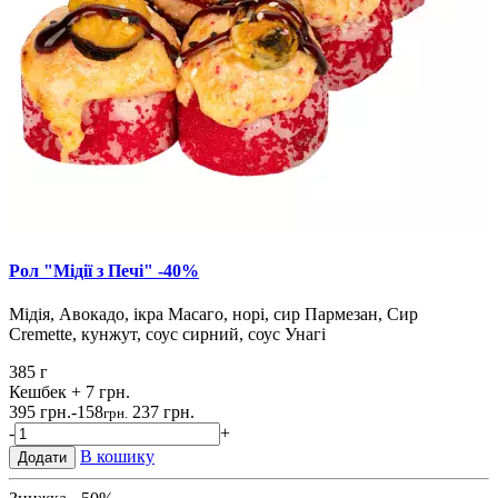
Рол "Мідії з Печі" -40%
Мідія, Авокадо, ікра Масаго, норі, сир Пармезан, Сир
Cremette, кунжут, соус сирний, соус Унагі
385 г
Кешбек
+ 7 грн.
395 грн.
-158
237 грн.
грн.
-
+
В кошику
Додати