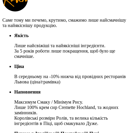
Саме тому ми печемо, крутимо, смажимо лише найсмачнішу
та найякіснішу продукцію.
Якість
Лише найсвіжіші та найякісніші інгредієнти.
За 5 років роботи лише покращення, щоб було ще
смачніше.
Ціна
В середньому на -10% нижча від провідних ресторанів
Львова (ціна/грамівка)
Наповнення
Максимум Смаку / Мінімум Рису.
Лише 100% крем сир Cremette Hochland, та жодних
замінників.
Королівські розміри Ролів, та велика кількість
інгредієнтів в Піці, щоб смакувало Дуже.