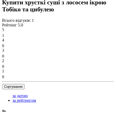
Купити хрусткі суші з лососем ікрою
Тобіко та цибулею
Всього відгуків:
1
Рейтинг
5.0
5
1
4
0
3
0
2
0
1
0
Сортування
за датою
за рейтингом
Ян