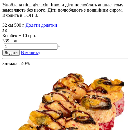
Улюблена піца дітлахів. Інколи діти не люблять ананас, тому
замовляють без нього. Діти полюбляють з подвійним сиром.
Входить в ТОП-3.
32 см
500 г
Додати додатки
5.0
Кешбек
+ 10 грн.
339 грн.
-
+
В кошику
Додати
Знижка - 40%