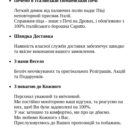
Печемо в Італійській Помпейській Печі
Легкий димок від палаючих полін надає Піці
неповторний присмак Італії.
Справжня піца - лише з Печі на Дровах, і обов'язково з
100% італійського борошна Caputto.
Швидка Доставка
Наявність власної служби доставки забезпечує швидке
та якісне виконання вашого замовлення.
З нами Весело
Безліч неочікуваних та оригінальних Розіграшів, Акцій
та Подарунків.
З повагою до Кожного
Персонал уважний та ввічливий.
Ми постійно моніторимо ваші відгуки, та реагуємо на
них, щоб Ви були задоволені на 100%.
У нас затишно та комфортно, ми про це дбаємо.
Ми любимо Кожного з Вас.
Прислуховуємось до Ваших пропозицій та побажань.