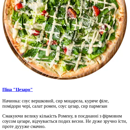
Піца "Цезаро"
Начинка: соус вершковий, сир моцарела, куряче філе,
помідори чері, салат ромен, соус цезар, сир пармезан
Смакуючи велику кількість Ромену, в поєднанні з фірмовим
соусом цезаре, відчувається подих весни. Не дуже зручно їсти,
проте дуууже смачно.