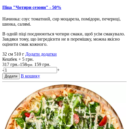
Піца "Чотири сезони" - 50%
Начинка: соус томатний, сир моцарела, помідори, печериці,
шинка, салямі.
В одній піці поєднюються чотири смаки, щоб усім смакувало.
Завдяки тому, що інгредієнти не в перемішку, можна якісно
оцінити смак кожного.
32 см
510 г
Додати додатки
Кешбек
+ 5 грн.
317 грн.
-158
159 грн.
грн.
-
+
В кошику
Додати