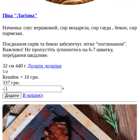
Піца "Лагідна"
Начинка: соус вершковий, сир моцарела, сир гауда , бекон, сир
пармезан.
Поєднання сирів та бекон забезпечує легке “поглинання”.
Важливо! Не пропустіть зупинитись на 6-7 шматку,
переїдання шкідливе.
32 см
440 г
Додати додатки
5.0
Кешбек
+ 10 грн.
337 грн.
-
+
В кошику
Додати