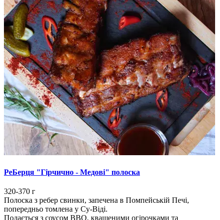
РеБерця "Гірчично - Медові" полоска
320-370 г
Полоска з ребер свинки, запечена в Помпейській Печі,
попередньо томлена у Су-Віді.
Подається з соусом BBQ, квашеними огірочками та