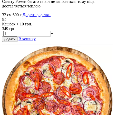
Салату Ромен багато та він не запікається, тому піца
доставляється теплою.
32 см
600 г
Додати додатки
5.0
Кешбек
+ 10 грн.
349 грн.
-
+
В кошику
Додати