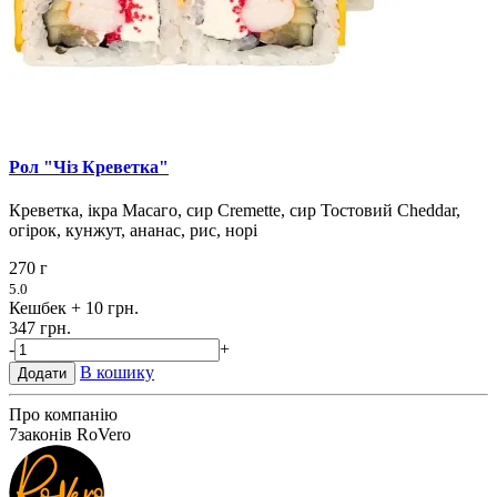
Рол "Чіз Креветка"
Креветка, ікра Масаго, сир Cremette, сир Тостовий Cheddar,
огірок, кунжут, ананас, рис, норі
270 г
5.0
Кешбек
+ 10 грн.
347 грн.
-
+
В кошику
Додати
Про компанію
7
законів RoVero