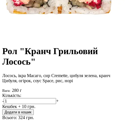
Рол "Кранч Грильовий
Лосось"
Лосось, ікра Масаго, сир Cremette, цибуля зелена, кранч
Цибуля, огірок, соус Space, рис, норі
280 г
Вага:
Кількість:
-
+
Кешбек
+ 10 грн.
Додати в кошик
Всього:
324 грн.