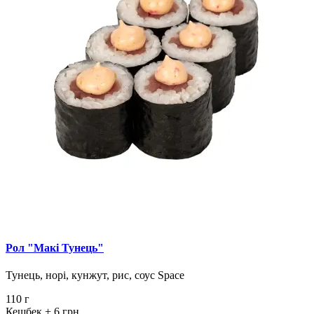
Рол "Макі Тунець"
Тунець, норі, кунжут, рис, соус Space
110 г
Кешбек
+ 6 грн.