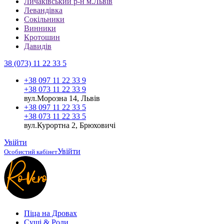
Личаківський р-н м.Львів
Левандівка
Сокільники
Винники
Кротошин
Давидів
38 (073) 11 22 33 5
+38 097 11 22 33 9
+38 073 11 22 33 9
вул.Морозна 14, Львів
+38 097 11 22 33 5
+38 073 11 22 33 5
вул.Курортна 2, Брюховичі
Увійти
Увійти
Особистий кабінет
Піца на Дровах
Cуші & Роли