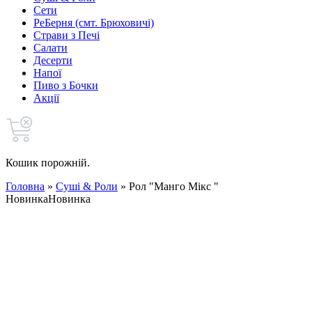
Сети
РеБерня (смт. Брюховичі)
Страви з Печі
Салати
Десерти
Напої
Пиво з Бочки
Акції
Кошик порожній.
Головна
»
Cуші & Роли
»
Рол "Манго Mікс "
Новинка
Новинка