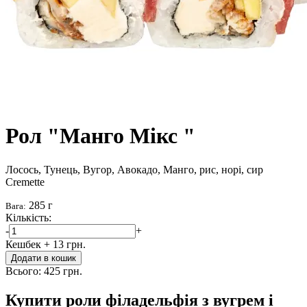
Рол "Манго Mікс "
Лосось, Тунець, Вугор, Авокадо, Манго, рис, норі, сир
Cremette
285 г
Вага:
Кількість:
-
+
Кешбек
+ 13 грн.
Додати в кошик
Всього:
425 грн.
Купити роли філадельфія з вугрем і