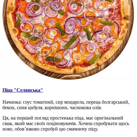
Піца "Селянська"
Начинка: соус томатний, сир моцарела, перець болгарський,
бекон, синя цибуля, корнішони, часникова олія.
Ця, на перший погляд простенька піца, має оригінальний
смак, який має своїх поціновувачів. Хочеш спробувати щось
нове, обов’язково спробуй цю смачнючу піцу.