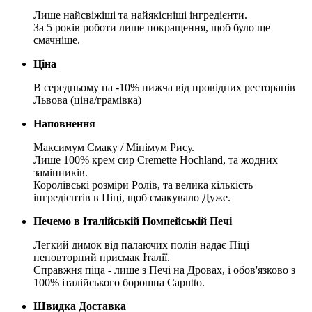
Лише найсвіжіші та найякісніші інгредієнти.
За 5 років роботи лише покращення, щоб було ще
смачніше.
Ціна
В середньому на -10% нижча від провідних ресторанів
Львова (ціна/грамівка)
Наповнення
Максимум Смаку / Мінімум Рису.
Лише 100% крем сир Cremette Hochland, та жодних
замінників.
Королівські розміри Ролів, та велика кількість
інгредієнтів в Піці, щоб смакувало Дуже.
Печемо в Італійській Помпейській Печі
Легкий димок від палаючих полін надає Піці
неповторний присмак Італії.
Справжня піца - лише з Печі на Дровах, і обов'язково з
100% італійського борошна Caputto.
Швидка Доставка