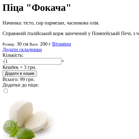
Піца "Фокача"
Начинка: тісто, сир пармезан, часникова олія.
Справжній італійський корж запечений у Помпейській Печі, з 
30 см
200 г
Вітаміни
Розмір:
Вага:
Додати складники
Кількість:
-
+
Кешбек
+ 3 грн.
Додати в кошик
Всього:
99 грн.
Додатки до піци: