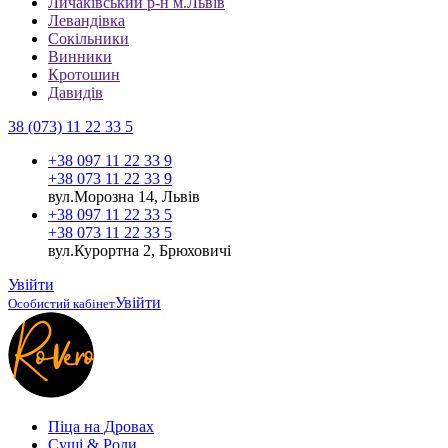
Личаківський р-н м.Львів
Левандівка
Сокільники
Винники
Кротошин
Давидів
38 (073) 11 22 33 5
+38 097 11 22 33 9
+38 073 11 22 33 9
вул.Морозна 14, Львів
+38 097 11 22 33 5
+38 073 11 22 33 5
вул.Курортна 2, Брюховичі
Увійти
Увійти
Особистий кабінет
Піца на Дровах
Cуші & Роли