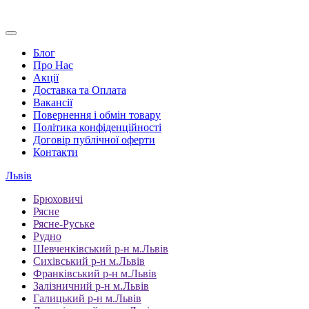
Блог
Про Нас
Акції
Доставка та Оплата
Вакансії
Повернення і обмін товару
Політика конфіденційності
Договір публічної оферти
Контакти
Львів
Брюховичі
Рясне
Рясне-Руське
Рудно
Шевченківський р-н м.Львів
Сихівський р-н м.Львів
Франківський р-н м.Львів
Залізничний р-н м.Львів
Галицький р-н м.Львів