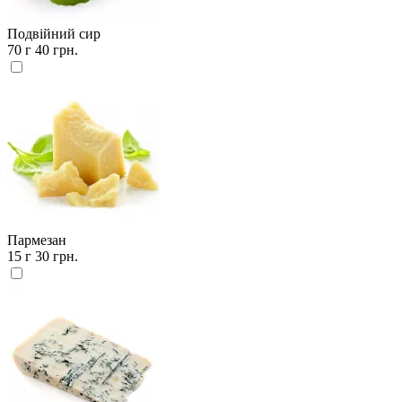
Подвійний сир
70 г
40 грн.
Пармезан
15 г
30 грн.