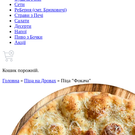
Сети
РеБерня (смт. Брюховичі)
Страви з Печі
Салати
Десерти
Напої
Пиво з Бочки
Акції
Кошик порожній.
Головна
»
Піца на Дровах
»
Піца "Фокача"