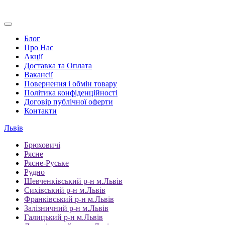
Блог
Про Нас
Акції
Доставка та Оплата
Вакансії
Повернення і обмін товару
Політика конфіденційності
Договір публічної оферти
Контакти
Львів
Брюховичі
Рясне
Рясне-Руське
Рудно
Шевченківський р-н м.Львів
Сихівський р-н м.Львів
Франківський р-н м.Львів
Залізничний р-н м.Львів
Галицький р-н м.Львів