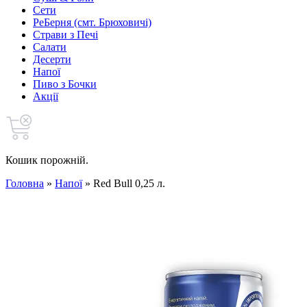
Сети
РеБерня (смт. Брюховичі)
Страви з Печі
Салати
Десерти
Напої
Пиво з Бочки
Акції
Кошик порожній.
Головна
»
Напої
»
Red Bull 0,25 л.