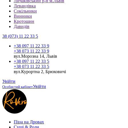
Личаківський р-н м.Львів
Левандівка
Сокільники
Винники
Кротошин
Давидів
38 (073) 11 22 33 5
+38 097 11 22 33 9
+38 073 11 22 33 9
вул.Морозна 14, Львів
+38 097 11 22 33 5
+38 073 11 22 33 5
вул.Курортна 2, Брюховичі
Увійти
Увійти
Особистий кабінет
Піца на Дровах
Cуші & Роли