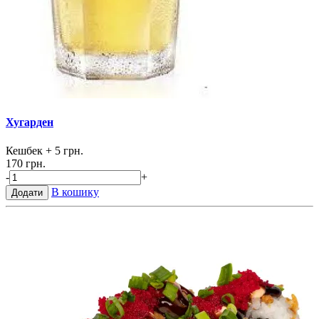
Хугарден
Кешбек
+ 5 грн.
170 грн.
-
+
В кошику
Додати