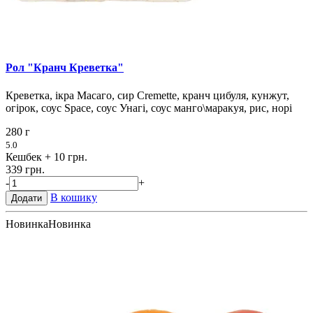
Рол "Кранч Креветка"
Креветка, ікра Масаго, сир Cremette, кранч цибуля, кунжут,
огірок, соус Space, соус Унагі, соус манго\маракуя, рис, норі
280 г
5.0
Кешбек
+ 10 грн.
339 грн.
-
+
В кошику
Додати
Новинка
Новинка