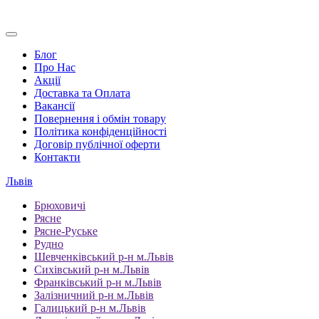
Блог
Про Нас
Акції
Доставка та Оплата
Вакансії
Повернення і обмін товару
Політика конфіденційності
Договір публічної оферти
Контакти
Львів
Брюховичі
Рясне
Рясне-Руське
Рудно
Шевченківський р-н м.Львів
Сихівський р-н м.Львів
Франківський р-н м.Львів
Залізничний р-н м.Львів
Галицький р-н м.Львів