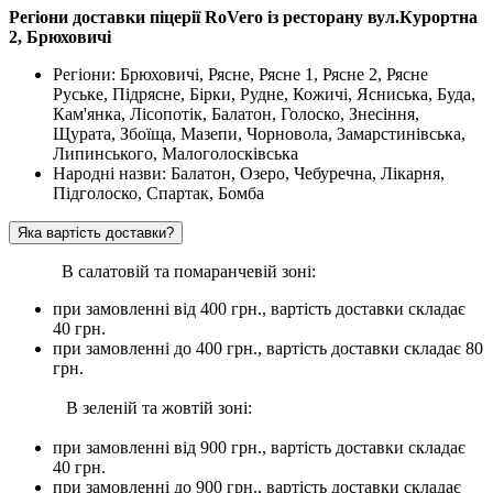
Регіони доставки піцерії RoVero із ресторану вул.Курортна
2, Брюховичі
Регіони: Брюховичі, Рясне, Рясне 1, Рясне 2, Рясне
Руське, Підрясне, Бірки, Рудне, Кожичі, Ясниська, Буда,
Кам'янка, Лісопотік, Балатон, Голоско, Знесіння,
Щурата, Збоїща, Мазепи, Чорновола, Замарстинівська,
Липинського, Малоголосківська
Народні назви: Балатон, Озеро, Чебуречна, Лікарня,
Підголоско, Спартак, Бомба
Яка вартість доставки?
В салатовій та помаранчевій зоні:
при замовленні вiд 400 грн., вартість доставки складає
40 грн.
при замовленні до 400 грн., вартість доставки складає 80
грн.
В зеленій та жовтій зоні:
при замовленні вiд 900 грн., вартість доставки складає
40 грн.
при замовленні до 900 грн., вартість доставки складає