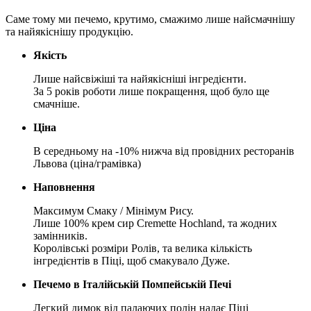
Саме тому ми печемо, крутимо, смажимо лише найсмачнішу
та найякіснішу продукцію.
Якість
Лише найсвіжіші та найякісніші інгредієнти.
За 5 років роботи лише покращення, щоб було ще
смачніше.
Ціна
В середньому на -10% нижча від провідних ресторанів
Львова (ціна/грамівка)
Наповнення
Максимум Смаку / Мінімум Рису.
Лише 100% крем сир Cremette Hochland, та жодних
замінників.
Королівські розміри Ролів, та велика кількість
інгредієнтів в Піці, щоб смакувало Дуже.
Печемо в Італійській Помпейській Печі
Легкий димок від палаючих полін надає Піці