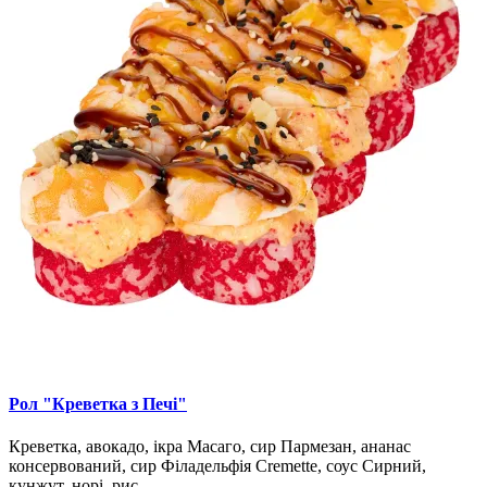
Рол "Креветка з Печі"
Креветка, авокадо, ікра Масаго, сир Пармезан, ананас
консервований, сир Філадельфія Cremette, соус Сирний,
кунжут, норі, рис