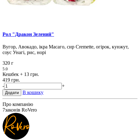
Рол "Дракон Зелений"
Вугор, Авокадо, ікра Масаго, сир Cremette, огірок, кунжут,
соус Унагі, рис, норі
320 г
5.0
Кешбек
+ 13 грн.
419 грн.
-
+
В кошику
Додати
Про компанію
7
законів RoVero