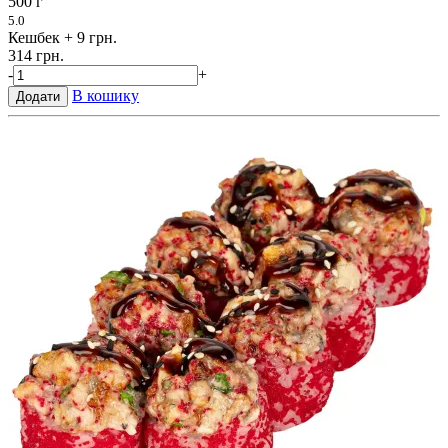
500 г
5.0
Кешбек
+ 9 грн.
314 грн.
-
+
В кошику
Додати