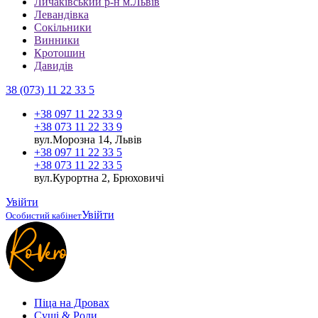
Личаківський р-н м.Львів
Левандівка
Сокільники
Винники
Кротошин
Давидів
38 (073) 11 22 33 5
+38 097 11 22 33 9
+38 073 11 22 33 9
вул.Морозна 14, Львів
+38 097 11 22 33 5
+38 073 11 22 33 5
вул.Курортна 2, Брюховичі
Увійти
Увійти
Особистий кабінет
Піца на Дровах
Cуші & Роли