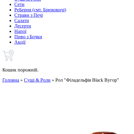
Сети
РеБерня (смт. Брюховичі)
Страви з Печі
Салати
Десерти
Напої
Пиво з Бочки
Акції
Кошик порожній.
Головна
»
Cуші & Роли
»
Рол "Філадельфія Black Вугор"