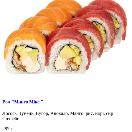
Рол "Манго Mікс "
Лосось, Тунець, Вугор, Авокадо, Манго, рис, норі, сир
Cremette
285 г