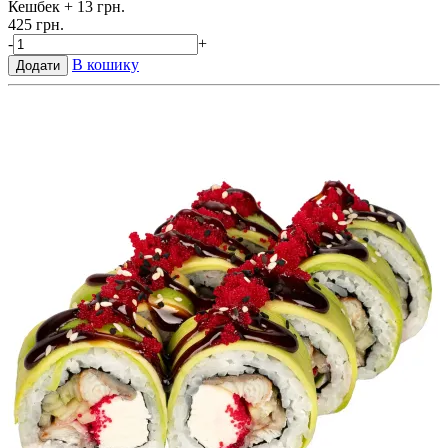
Кешбек
+ 13 грн.
425 грн.
-
+
В кошику
Додати