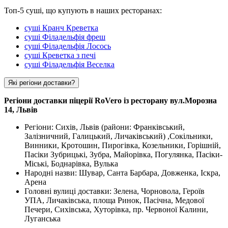
Топ-5 суші, що купують в наших ресторанах:
суші Кранч Креветка
суші Філадельфія фреш
суші Філадельфія Лосось
суші Креветка з печі
суші Філадельфія Веселка
Які регіони доставки?
Регіони доставки піцерії RoVero із ресторану вул.Морозна
14, Львів
Регіони: Сихів, Львів (райони: Франківський,
Залізничний, Галицький, Личаківський) ,Сокільники,
Винники, Кротошин, Пирогівка, Козельники, Горішній,
Пасіки Зубрицькі, Зубра, Майорівка, Погулянка, Пасіки-
Міські, Боднарівка, Вулька
Народні назви: Шувар, Санта Барбара, Довженка, Іскра,
Арена
Головні вулиці доставки: Зелена, Чорновола, Героїв
УПА, Личаківська, площа Ринок, Пасічна, Медової
Печери, Сихівська, Хуторівка, пр. Червоної Калини,
Луганська