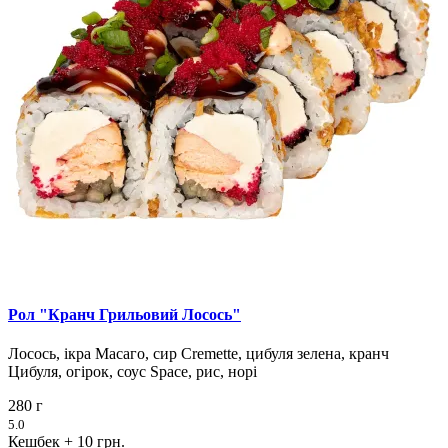
Рол "Кранч Грильовий Лосось"
Лосось, ікра Масаго, сир Cremette, цибуля зелена, кранч
Цибуля, огірок, соус Space, рис, норі
280 г
5.0
Кешбек
+ 10 грн.