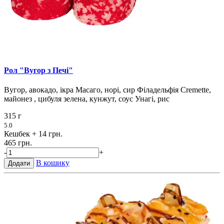
Рол "Вугор з Печі"
Вугор, авокадо, ікра Масаго, норі, сир Філадельфія Cremette,
майонез , цибуля зелена, кунжут, соус Унагі, рис
315 г
5.0
Кешбек
+ 14 грн.
465 грн.
-
+
В кошику
Додати