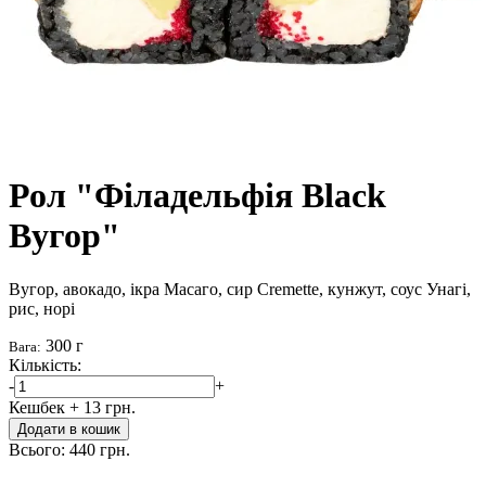
Рол "Філадельфія Black
Вугор"
Вугор, авокадо, ікра Масаго, сир Cremette, кунжут, соус Унагі,
рис, норі
300 г
Вага:
Кількість:
-
+
Кешбек
+ 13 грн.
Додати в кошик
Всього:
440 грн.