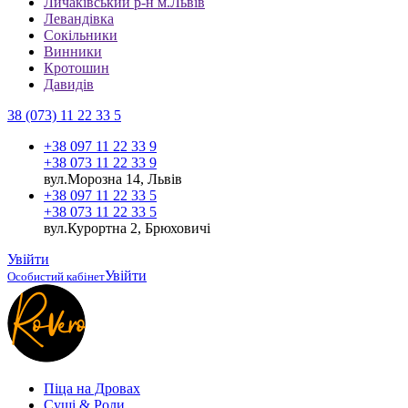
Личаківський р-н м.Львів
Левандівка
Сокільники
Винники
Кротошин
Давидів
38 (073) 11 22 33 5
+38 097 11 22 33 9
+38 073 11 22 33 9
вул.Морозна 14, Львів
+38 097 11 22 33 5
+38 073 11 22 33 5
вул.Курортна 2, Брюховичі
Увійти
Увійти
Особистий кабінет
Піца на Дровах
Cуші & Роли