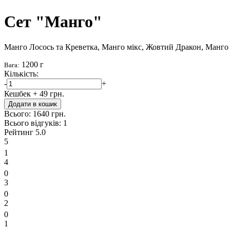
Сет "Манго"
Манго Лосось та Креветка, Манго мікс, Жовтий Дракон, Манго
1200 г
Вага:
Кількість:
-
+
Кешбек
+ 49 грн.
Додати в кошик
Всього:
1640 грн.
Всього відгуків:
1
Рейтинг
5.0
5
1
4
0
3
0
2
0
1