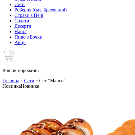
Сети
РеБерня (смт. Брюховичі)
Страви з Печі
Салати
Десерти
Напої
Пиво з Бочки
Акції
Кошик порожній.
Головна
»
Сети
»
Сет "Манго"
Новинка
Новинка