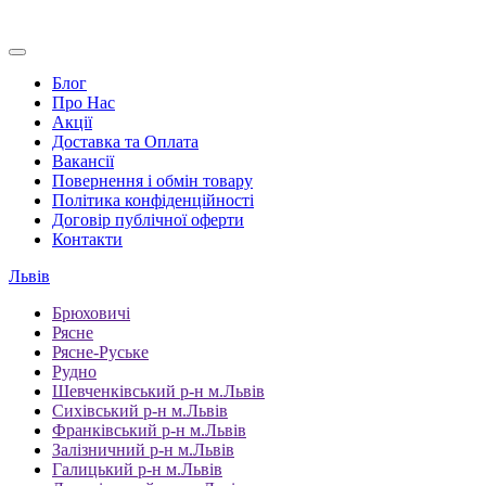
Блог
Про Нас
Акції
Доставка та Оплата
Вакансії
Повернення і обмін товару
Політика конфіденційності
Договір публічної оферти
Контакти
Львів
Брюховичі
Рясне
Рясне-Руське
Рудно
Шевченківський р-н м.Львів
Сихівський р-н м.Львів
Франківський р-н м.Львів
Залізничний р-н м.Львів
Галицький р-н м.Львів