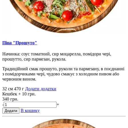
Піца "Прошуто"
Начинка: соус томатний, сир моцарелла, помідори чері,
прошутто, сир пармезан, рукола.
Традиційний смак прошуто, руколи та пармезану, в поєднанні
з помідорчиками чері, чудово смакує з холодним пивом або
червоним вином.
32 см
470 г
Додати додатки
Кешбек
+ 10 грн.
340 грн.
-
+
В кошику
Додати