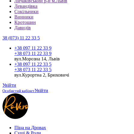
Личаківський р-н м.Львів
Левандівка
Сокільники
Винники
Кротошин
Давидів
38 (073) 11 22 33 5
+38 097 11 22 33 9
+38 073 11 22 33 9
вул.Морозна 14, Львів
+38 097 11 22 33 5
+38 073 11 22 33 5
вул.Курортна 2, Брюховичі
Увійти
Увійти
Особистий кабінет
Піца на Дровах
Cуші & Роли