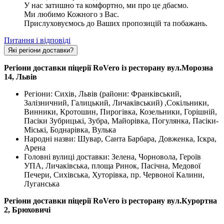
У нас затишно та комфортно, ми про це дбаємо.
Ми любимо Кожного з Вас.
Прислуховуємось до Ваших пропозицій та побажань.
Питання і відповіді
Які регіони доставки?
Регіони доставки піцерії RoVero із ресторану вул.Морозна
14, Львів
Регіони: Сихів, Львів (райони: Франківський,
Залізничний, Галицький, Личаківський) ,Сокільники,
Винники, Кротошин, Пирогівка, Козельники, Горішній,
Пасіки Зубрицькі, Зубра, Майорівка, Погулянка, Пасіки-
Міські, Боднарівка, Вулька
Народні назви: Шувар, Санта Барбара, Довженка, Іскра,
Арена
Головні вулиці доставки: Зелена, Чорновола, Героїв
УПА, Личаківська, площа Ринок, Пасічна, Медової
Печери, Сихівська, Хуторівка, пр. Червоної Калини,
Луганська
Регіони доставки піцерії RoVero із ресторану вул.Курортна
2, Брюховичі