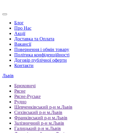
Блог
Про Нас
Акції
Доставка та Оплата
Вакансії
Повернення і обмін товару
Політика конфіденційності
Договір публічної оферти
Контакти
Львів
Брюховичі
Рясне
Рясне-Руське
Рудно
Шевченківський р-н м.Львів
Сихівський р-н м.Львів
Франківський р-н м.Львів
Залізничний р-н м.Львів
Галицький р-н м.Львів