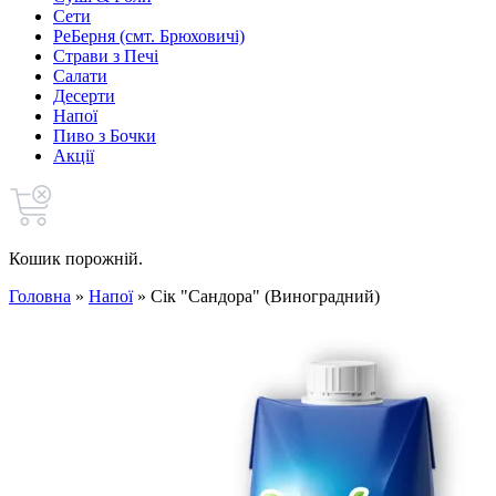
Сети
РеБерня (смт. Брюховичі)
Страви з Печі
Салати
Десерти
Напої
Пиво з Бочки
Акції
Кошик порожній.
Головна
»
Напої
»
Сік "Сандора" (Виноградний)