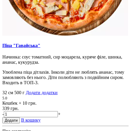
Піца "Гавайська"
Начинка: соус томатний, сир моцарела, куряче філе, шинка,
ананас, кукурудза.
Улюблена піца дітлахів. Інколи діти не люблять ананас, тому
замовляють без нього. Діти полюбляють з подвійним сиром.
Входить в ТОП-3.
32 см
500 г
Додати додатки
5.0
Кешбек
+ 10 грн.
339 грн.
-
+
В кошику
Додати