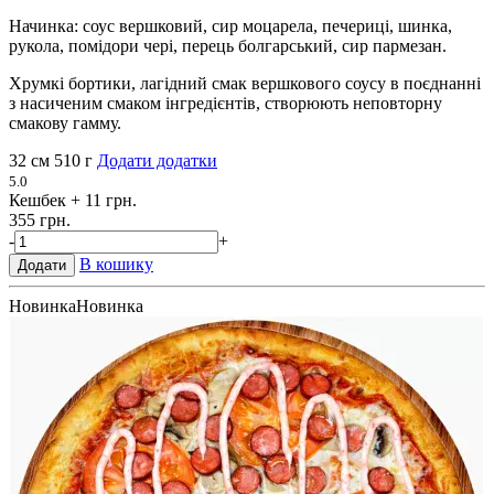
Начинка: соус вершковий, сир моцарела, печериці, шинка,
рукола, помідори чері, перець болгарський, сир пармезан.
Хрумкі бортики, лагідний смак вершкового соусу в поєднанні
з насиченим смаком інгредієнтів, створюють неповторну
смакову гамму.
32 см
510 г
Додати додатки
5.0
Кешбек
+ 11 грн.
355 грн.
-
+
В кошику
Додати
Новинка
Новинка