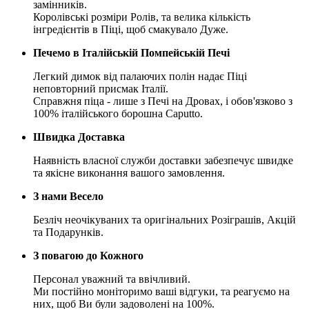
замінників.
Королівські розміри Ролів, та велика кількість
інгредієнтів в Піці, щоб смакувало Дуже.
Печемо в Італійській Помпейській Печі
Легкий димок від палаючих полін надає Піці
неповторний присмак Італії.
Справжня піца - лише з Печі на Дровах, і обов'язково з
100% італійського борошна Caputto.
Швидка Доставка
Наявність власної служби доставки забезпечує швидке
та якісне виконання вашого замовлення.
З нами Весело
Безліч неочікуваних та оригінальних Розіграшів, Акцій
та Подарунків.
З повагою до Кожного
Персонал уважний та ввічливий.
Ми постійно моніторимо ваші відгуки, та реагуємо на
них, щоб Ви були задоволені на 100%.