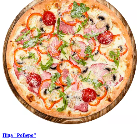
Піца "РоВеро"