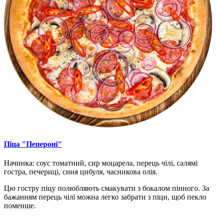
Піца "Пепероні"
Начинка: соус томатний, сир моцарела, перець чілі, салямі
гостра, печериці, синя цибуля, часникова олія.
Цю гостру піцу полюбляють смакувати з бокалом пінного. За
бажанням перець чілі можна легко забрати з піци, щоб пекло
поменше.