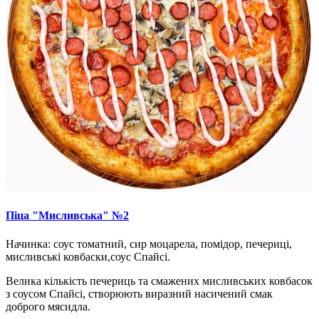
Піца "Мисливська" №2
Начинка: соус томатний, сир моцарела, помідор, печериці,
мисливські ковбаски,соус Спайсі.
Велика кількість печериць та смажених мисливських ковбасок
з соусом Спайсі, створюють виразний насичений смак
доброго мясидла.