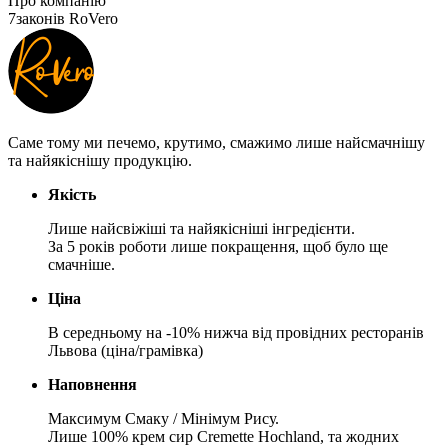
Про компанію
7
законів RoVero
Саме тому ми печемо, крутимо, смажимо лише найсмачнішу
та найякіснішу продукцію.
Якість
Лише найсвіжіші та найякісніші інгредієнти.
За 5 років роботи лише покращення, щоб було ще
смачніше.
Ціна
В середньому на -10% нижча від провідних ресторанів
Львова (ціна/грамівка)
Наповнення
Максимум Смаку / Мінімум Рису.
Лише 100% крем сир Cremette Hochland, та жодних