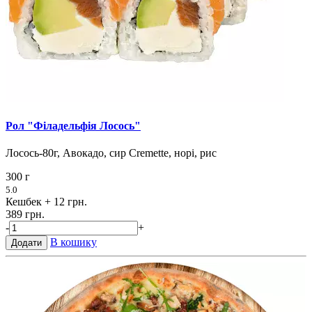
Рол "Філадельфія Лосось"
Лосось-80г, Авокадо, сир Cremette, норі, рис
300 г
5.0
Кешбек
+ 12 грн.
389 грн.
-
+
В кошику
Додати