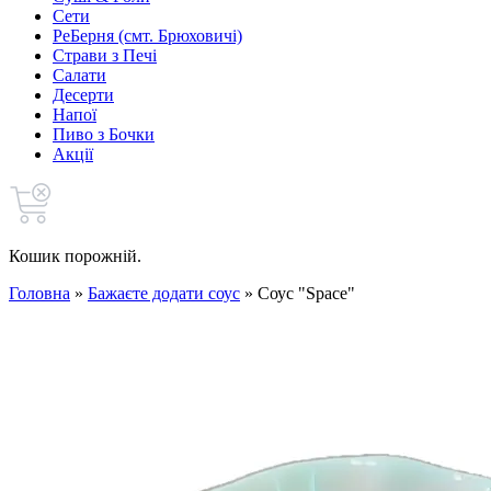
Сети
РеБерня (смт. Брюховичі)
Страви з Печі
Салати
Десерти
Напої
Пиво з Бочки
Акції
Кошик порожній.
Головна
»
Бажаєте додати соус
»
Соус "Space"