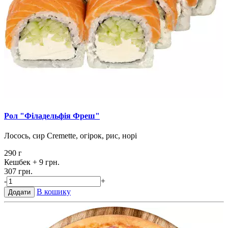
Рол "Філадельфія Фреш"
Лосось, сир Cremette, огірок, рис, норі
290 г
Кешбек
+ 9 грн.
307 грн.
-
+
В кошику
Додати