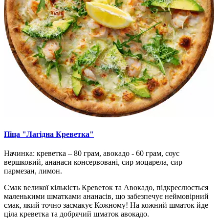
Піца "Лагідна Креветка"
Начинка: креветка – 80 грам, авокадо - 60 грам, соус
вершковий, ананаси консервовані, сир моцарела, сир
пармезан, лимон.
Смак великої кількість Креветок та Авокадо, підкреслюється
маленькими шматками ананасів, що забезпечує неймовірний
смак, який точно засмакує Кожному! На кожний шматок йде
ціла креветка та добрячий шматок авокадо.