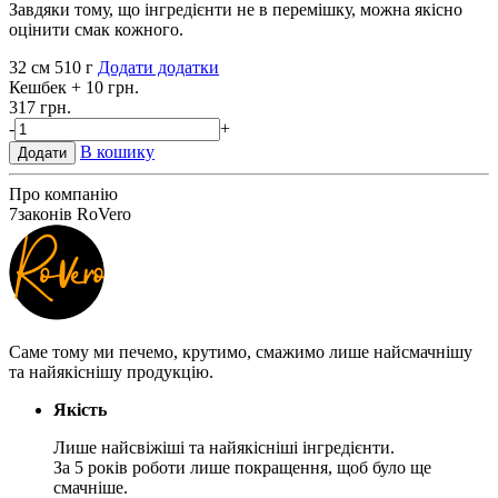
Завдяки тому, що інгредієнти не в перемішку, можна якісно
оцінити смак кожного.
32 см
510 г
Додати додатки
Кешбек
+ 10 грн.
317 грн.
-
+
В кошику
Додати
Про компанію
7
законів RoVero
Саме тому ми печемо, крутимо, смажимо лише найсмачнішу
та найякіснішу продукцію.
Якість
Лише найсвіжіші та найякісніші інгредієнти.
За 5 років роботи лише покращення, щоб було ще
смачніше.