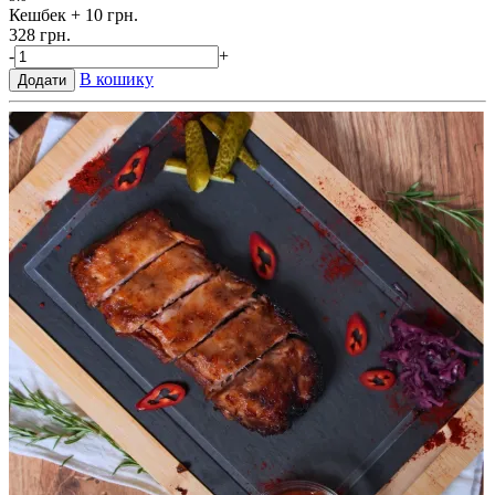
Кешбек
+ 10 грн.
328 грн.
-
+
В кошику
Додати