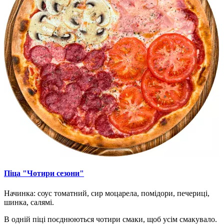
Піца "Чотири сезони"
Начинка: соус томатний, сир моцарела, помідори, печериці,
шинка, салямі.
В одній піці поєднюються чотири смаки, щоб усім смакувало.