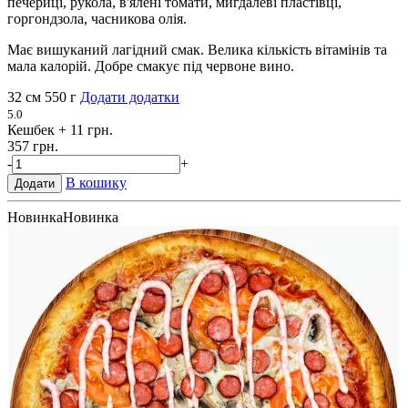
печериці, рукола, в'ялені томати, мигдалеві пластівці,
горгондзола, часникова олія.
Має вишуканий лагідний смак. Велика кількість вітамінів та
мала калорій. Добре смакує під червоне вино.
32 см
550 г
Додати додатки
5.0
Кешбек
+ 11 грн.
357 грн.
-
+
В кошику
Додати
Новинка
Новинка