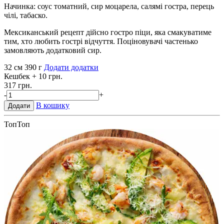
Начинка: соус томатний, сир моцарела, салямі гостра, перець
чілі, табаско.
Мексиканський рецепт дійсно гостро піци, яка смакуватиме
тим, хто любить гострі відчуття. Поціновувачі частенько
замовляють додатковий сир.
32 см
390 г
Додати додатки
Кешбек
+ 10 грн.
317 грн.
-
+
В кошику
Додати
Топ
Топ