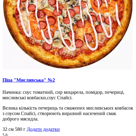
Піца "Мисливська" №2
Начинка: соус томатний, сир моцарела, помідор, печериці,
мисливські ковбаски,соус Спайсі.
Велика кількість печериць та смажених мисливських ковбасок
з соусом Спайсі, створюють виразний насичений смак
доброго мясидла.
32 см
580 г
Додати додатки
5.0