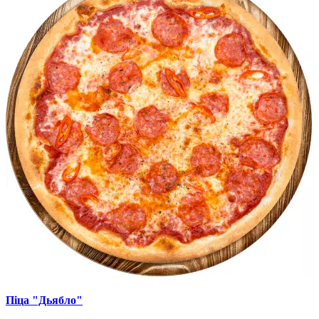
Піца "Дьябло"