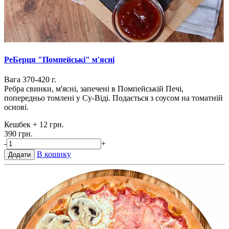
РеБерця "Помпейські" м'ясні
Вага 370-420 г.
Ребра свинки, м'ясні, запечені в Помпейській Печі,
попередньо томлені у Су-Віді. Подається з соусом на томатній
основі.
Кешбек
+ 12 грн.
390 грн.
-
+
В кошику
Додати