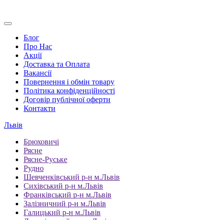
Блог
Про Нас
Акції
Доставка та Оплата
Вакансії
Повернення і обмін товару
Політика конфіденційності
Договір публічної оферти
Контакти
Львів
Брюховичі
Рясне
Рясне-Руське
Рудно
Шевченківський р-н м.Львів
Сихівський р-н м.Львів
Франківський р-н м.Львів
Залізничний р-н м.Львів
Галицький р-н м.Львів