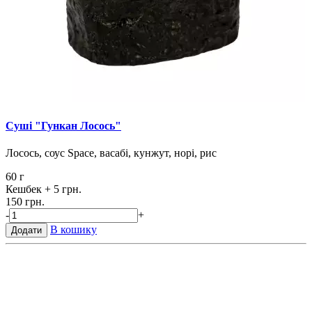
Суші "Гункан Лосось"
Лосось, соус Space, васабі, кунжут, норі, рис
60 г
Кешбек
+ 5 грн.
150 грн.
-
+
В кошику
Додати