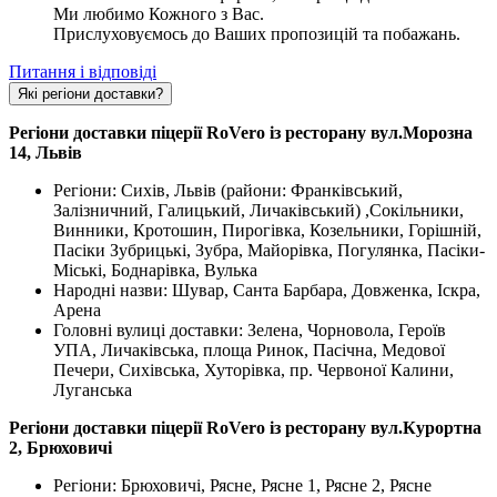
Ми любимо Кожного з Вас.
Прислуховуємось до Ваших пропозицій та побажань.
Питання і відповіді
Які регіони доставки?
Регіони доставки піцерії RoVero із ресторану вул.Морозна
14, Львів
Регіони: Сихів, Львів (райони: Франківський,
Залізничний, Галицький, Личаківський) ,Сокільники,
Винники, Кротошин, Пирогівка, Козельники, Горішній,
Пасіки Зубрицькі, Зубра, Майорівка, Погулянка, Пасіки-
Міські, Боднарівка, Вулька
Народні назви: Шувар, Санта Барбара, Довженка, Іскра,
Арена
Головні вулиці доставки: Зелена, Чорновола, Героїв
УПА, Личаківська, площа Ринок, Пасічна, Медової
Печери, Сихівська, Хуторівка, пр. Червоної Калини,
Луганська
Регіони доставки піцерії RoVero із ресторану вул.Курортна
2, Брюховичі
Регіони: Брюховичі, Рясне, Рясне 1, Рясне 2, Рясне