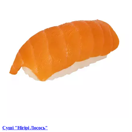
Суші "Нігірі Лосось"