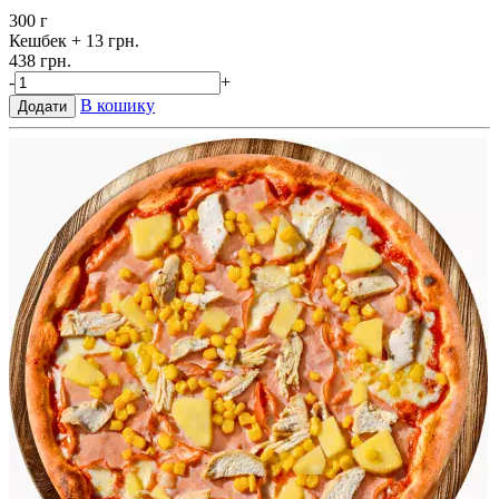
300 г
Кешбек
+ 13 грн.
438 грн.
-
+
В кошику
Додати