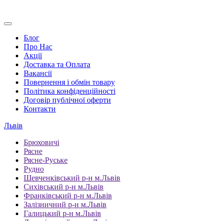
Блог
Про Нас
Акції
Доставка та Оплата
Вакансії
Повернення і обмін товару
Політика конфіденційності
Договір публічної оферти
Контакти
Львів
Брюховичі
Рясне
Рясне-Руське
Рудно
Шевченківський р-н м.Львів
Сихівський р-н м.Львів
Франківський р-н м.Львів
Залізничний р-н м.Львів
Галицький р-н м.Львів