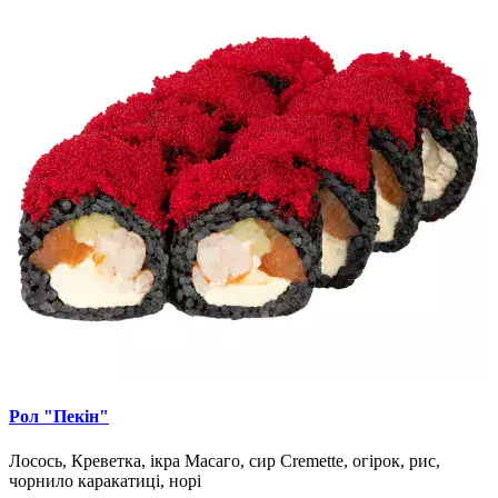
Рол "Пекін"
Лосось, Креветка, ікра Масаго, сир Cremette, огірок, рис,
чорнило каракатиці, норі