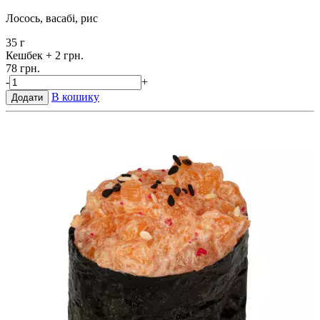
Лосось, васабі, рис
35 г
Кешбек
+ 2 грн.
78 грн.
-
+
В кошику
Додати