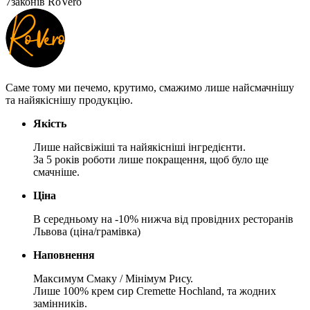
7
законів RoVero
Саме тому ми печемо, крутимо, смажимо лише найсмачнішу
та найякіснішу продукцію.
Якість
Лише найсвіжіші та найякісніші інгредієнти.
За 5 років роботи лише покращення, щоб було ще
смачніше.
Ціна
В середньому на -10% нижча від провідних ресторанів
Львова (ціна/грамівка)
Наповнення
Максимум Смаку / Мінімум Рису.
Лише 100% крем сир Cremette Hochland, та жодних
замінників.