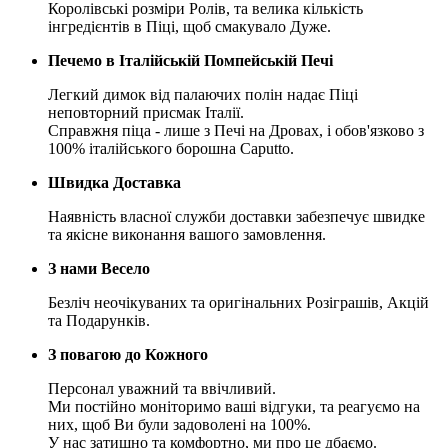
Королівські розміри Ролів, та велика кількість
інгредієнтів в Піці, щоб смакувало Дуже.
Печемо в Італійській Помпейській Печі
Легкий димок від палаючих полін надає Піці
неповторний присмак Італії.
Справжня піца - лише з Печі на Дровах, і обов'язково з
100% італійського борошна Caputto.
Швидка Доставка
Наявність власної служби доставки забезпечує швидке
та якісне виконання вашого замовлення.
З нами Весело
Безліч неочікуваних та оригінальних Розіграшів, Акцій
та Подарунків.
З повагою до Кожного
Персонал уважний та ввічливий.
Ми постійно моніторимо ваші відгуки, та реагуємо на
них, щоб Ви були задоволені на 100%.
У нас затишно та комфортно, ми про це дбаємо.