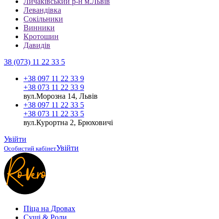
Личаківський р-н м.Львів
Левандівка
Сокільники
Винники
Кротошин
Давидів
38 (073) 11 22 33 5
+38 097 11 22 33 9
+38 073 11 22 33 9
вул.Морозна 14, Львів
+38 097 11 22 33 5
+38 073 11 22 33 5
вул.Курортна 2, Брюховичі
Увійти
Увійти
Особистий кабінет
Піца на Дровах
Cуші & Роли