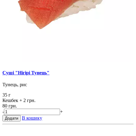
Суші "Нігірі Тунець"
Тунець, рис
35 г
Кешбек
+ 2 грн.
80 грн.
-
+
В кошику
Додати