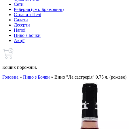
Сети
РеБерня (смт. Брюховичі)
Страви з Печі
Салати
Десерти
Напої
Пиво з Бочки
Акції
Кошик порожній.
Головна
»
Пиво з Бочки
»
Вино "Ла састрерія" 0,75 л. (рожеве)