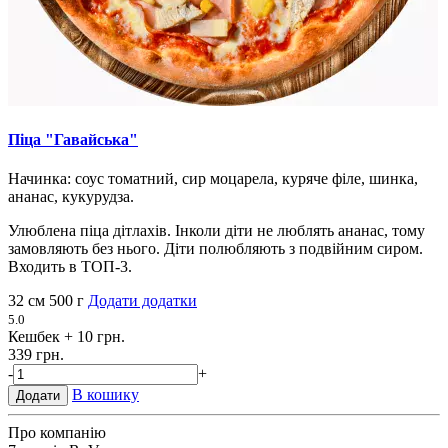
Піца "Гавайська"
Начинка: соус томатний, сир моцарела, куряче філе, шинка,
ананас, кукурудза.
Улюблена піца дітлахів. Інколи діти не люблять ананас, тому
замовляють без нього. Діти полюбляють з подвійним сиром.
Входить в ТОП-3.
32 см
500 г
Додати додатки
5.0
Кешбек
+ 10 грн.
339 грн.
-
+
В кошику
Додати
Про компанію