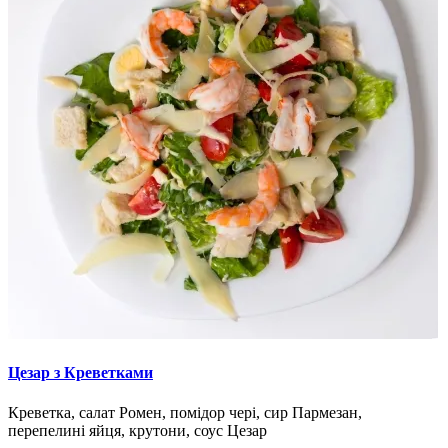
Цезар з Креветками
Креветка, салат Ромен, помідор чері, сир Пармезан,
перепелині яйця, крутони, соус Цезар