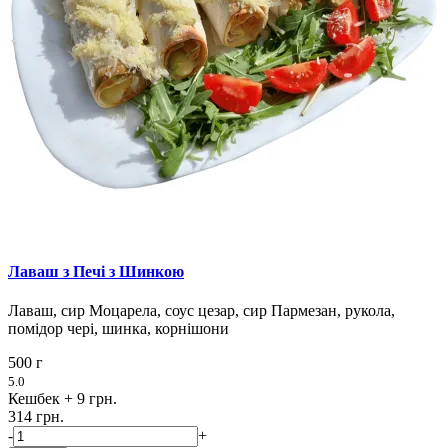
Лаваш з Печі з Шинкою
Лаваш, сир Моцарела, соус цезар, сир Пармезан, рукола,
помідор чері, шинка, корнішони
500 г
5.0
Кешбек
+ 9 грн.
314 грн.
-
+