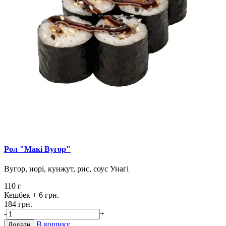
Рол "Макі Вугор"
Вугор, норі, кунжут, рис, соус Унагі
110 г
Кешбек
+ 6 грн.
184 грн.
-
+
В кошику
Додати