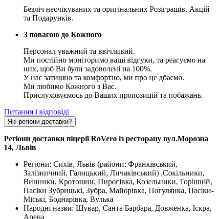
Безліч неочікуваних та оригінальних Розіграшів, Акцій
та Подарунків.
З повагою до Кожного
Персонал уважний та ввічливий.
Ми постійно моніторимо ваші відгуки, та реагуємо на
них, щоб Ви були задоволені на 100%.
У нас затишно та комфортно, ми про це дбаємо.
Ми любимо Кожного з Вас.
Прислуховуємось до Ваших пропозицій та побажань.
Питання і відповіді
Які регіони доставки?
Регіони доставки піцерії RoVero із ресторану вул.Морозна
14, Львів
Регіони: Сихів, Львів (райони: Франківський,
Залізничний, Галицький, Личаківський) ,Сокільники,
Винники, Кротошин, Пирогівка, Козельники, Горішній,
Пасіки Зубрицькі, Зубра, Майорівка, Погулянка, Пасіки-
Міські, Боднарівка, Вулька
Народні назви: Шувар, Санта Барбара, Довженка, Іскра,
Арена