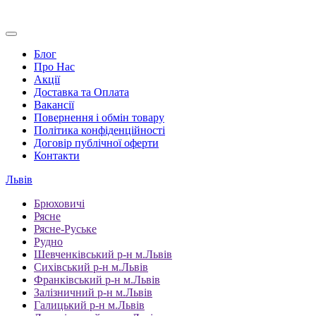
Блог
Про Нас
Акції
Доставка та Оплата
Вакансії
Повернення і обмін товару
Політика конфіденційності
Договір публічної оферти
Контакти
Львів
Брюховичі
Рясне
Рясне-Руське
Рудно
Шевченківський р-н м.Львів
Сихівський р-н м.Львів
Франківський р-н м.Львів
Залізничний р-н м.Львів
Галицький р-н м.Львів