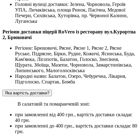
Головні вулиці доставки: Зелена, Чорновола, Героїв
УПА, Личаківська, площа Ринок, Пасічна, Медової
Печери, Сихівська, Хуторівка, пр. Червоної Калини,
Луганська
Регіони доставки піцерії RoVero із ресторану вул.Курортна
2, Брюховичі
Регіони: Брюховичі, Рясне, Рясне 1, Рясне 2, Рясне
Руське, Підрясне, Бірки, Рудне, Кожичі, Ясниська, Буда,
Кам'янка, Лісопотік, Балатон, Голоско, Знесіння,
Щурата, Збоїща, Мазепи, Чорновола, Замарстинівська,
Липинського, Малоголосківська
Народні назви: Балатон, Озеро, Чебуречна, Лікарня,
Підголоско, Спартак, Бомба
Яка вартість доставки?
В салатовій та помаранчевій зоні:
при замовленні вiд 400 грн., вартість доставки складає
40 грн.
при замовленні до 400 грн., вартість доставки складає 80
грн.