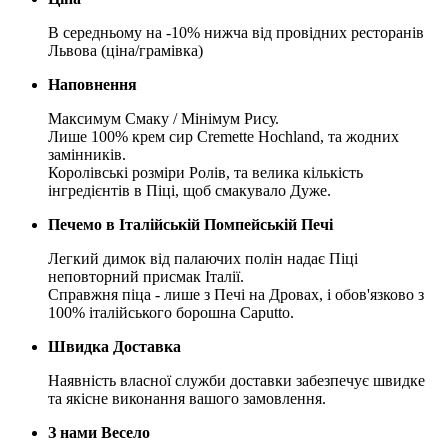
В середньому на -10% нижча від провідних ресторанів
Львова (ціна/грамівка)
Наповнення
Максимум Смаку / Мінімум Рису.
Лише 100% крем сир Cremette Hochland, та жодних
замінників.
Королівські розміри Ролів, та велика кількість
інгредієнтів в Піці, щоб смакувало Дуже.
Печемо в Італійській Помпейській Печі
Легкий димок від палаючих полін надає Піці
неповторний присмак Італії.
Справжня піца - лише з Печі на Дровах, і обов'язково з
100% італійського борошна Caputto.
Швидка Доставка
Наявність власної служби доставки забезпечує швидке
та якісне виконання вашого замовлення.
З нами Весело