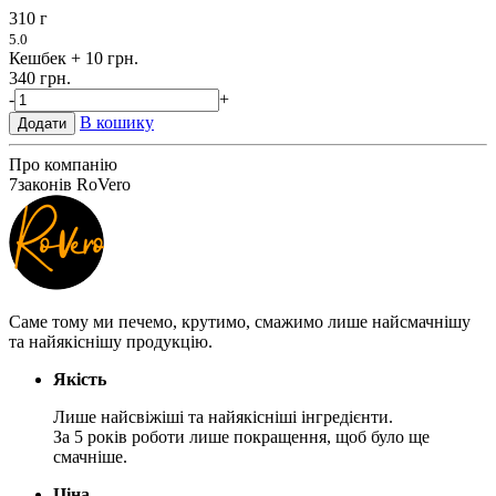
310 г
5.0
Кешбек
+ 10 грн.
340 грн.
-
+
В кошику
Додати
Про компанію
7
законів RoVero
Саме тому ми печемо, крутимо, смажимо лише найсмачнішу
та найякіснішу продукцію.
Якість
Лише найсвіжіші та найякісніші інгредієнти.
За 5 років роботи лише покращення, щоб було ще
смачніше.
Ціна