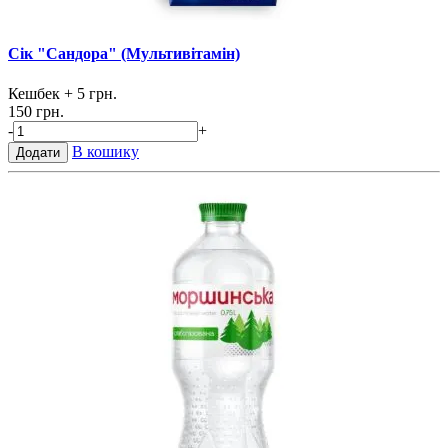
Сік "Сандора" (Мультивітамін)
Кешбек
+ 5 грн.
150 грн.
-
+
В кошику
Додати