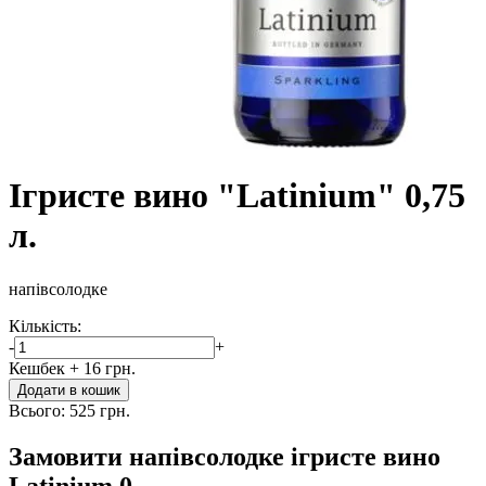
Ігристе вино "Latinium" 0,75
л.
напівсолодке
Кількість:
-
+
Кешбек
+ 16 грн.
Додати в кошик
Всього:
525 грн.
Замовити напівсолодке ігристе вино
Latinium 0