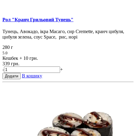
Рол "Кранч Грильовий Тунець"
Тунець, Авокадо, ікра Масаго, сир Cremette, кранч цибуля,
цибуля зелена, соус Space, рис, норі
280 г
5.0
Кешбек
+ 10 грн.
339 грн.
-
+
В кошику
Додати