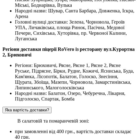
Міські, Боднарівка, Вулька
Народні назви: Шувар, Санта Барбара, Довженка, Іскра,
Арена
Головні вулиці доставки: Зелена, Чорновола, Героїв
УПА, Личаківська, площа Ринок, Пасічна, Медової
Печери, Сихівська, Хуторівка, пр. Червоної Калини,
Луганська
Регіони доставки піцерії RoVero із ресторану вул.Курортна
2, Брюховичі
Регіони: Брюховичі, Рясне, Рясне 1, Рясне 2, Рясне
Руське, Підрясне, Бірки, Рудне, Кожичі, Ясниська, Буда,
Кам'янка, Лісопотік, Балатон, Голоско, Знесіння,
Щурата, Збоїща, Мазепи, Чорновола, Замарстинівська,
Липинського, Малоголосківська
Народні назви: Балатон, Озеро, Чебуречна, Лікарня,
Підголоско, Спартак, Бомба
Яка вартість доставки?
В салатовій та помаранчевій зоні:
при замовленні вiд 400 грн., вартість доставки складає
40 грн.