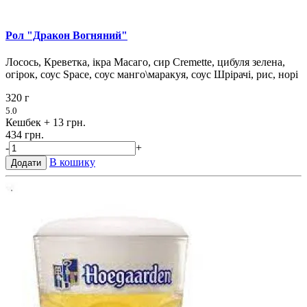
Рол "Дракон Вогняний"
Лосось, Креветка, ікра Масаго, сир Cremette, цибуля зелена,
огірок, соус Space, соус манго\маракуя, соус Шрірачі, рис, норі
320 г
5.0
Кешбек
+ 13 грн.
434 грн.
-
+
В кошику
Додати