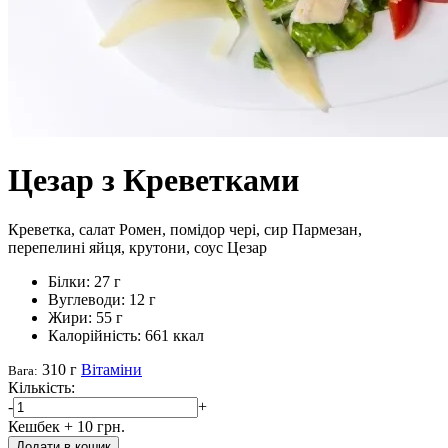
Цезар з Креветками
Креветка, салат Ромен, помідор чері, сир Пармезан,
перепелині яйця, крутони, соус Цезар
Білки:
27 г
Вуглеводи:
12 г
Жири:
55 г
Калорійність:
661 ккал
310 г
Вітаміни
Вага:
Кількість:
-
+
Кешбек
+ 10 грн.
Додати в кошик