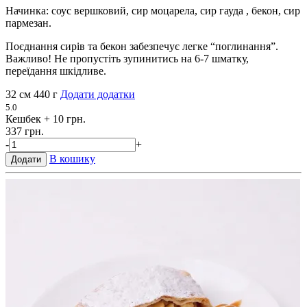
Начинка: соус вершковий, сир моцарела, сир гауда , бекон, сир
пармезан.
Поєднання сирів та бекон забезпечує легке “поглинання”.
Важливо! Не пропустіть зупинитись на 6-7 шматку,
переїдання шкідливе.
32 см
440 г
Додати додатки
5.0
Кешбек
+ 10 грн.
337 грн.
-
+
В кошику
Додати