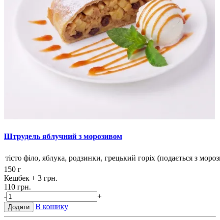
Штрудель яблучний з морозивом
тісто філо, яблука, родзинки, грецький горіх (подається з моро
150 г
Кешбек
+ 3 грн.
110 грн.
-
+
В кошику
Додати