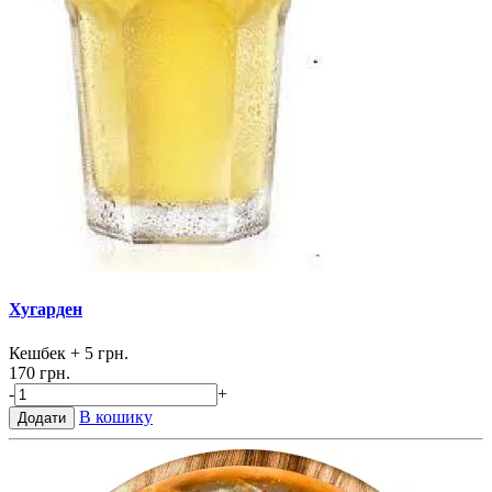
Хугарден
Кешбек
+ 5 грн.
170 грн.
-
+
В кошику
Додати