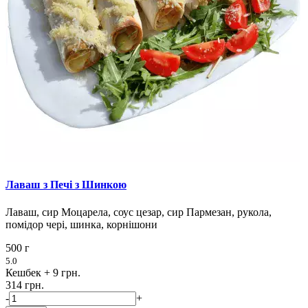
Лаваш з Печі з Шинкою
Лаваш, сир Моцарела, соус цезар, сир Пармезан, рукола,
помідор чері, шинка, корнішони
500 г
5.0
Кешбек
+ 9 грн.
314 грн.
-
+