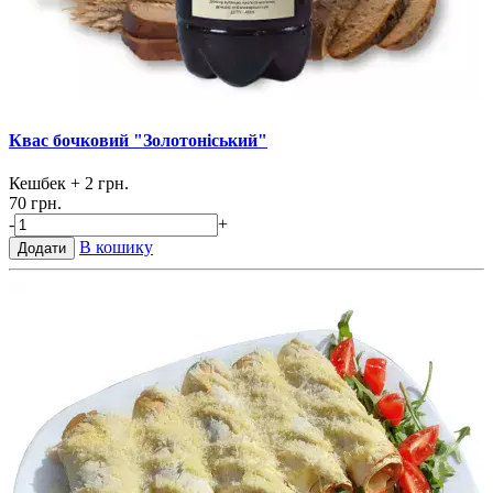
Квас бочковий "Золотоніський"
Кешбек
+ 2 грн.
70 грн.
-
+
В кошику
Додати