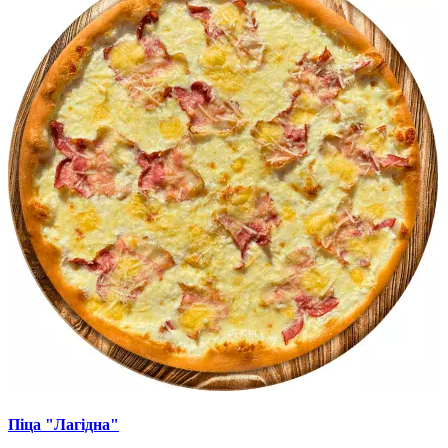
Піца "Лагідна"