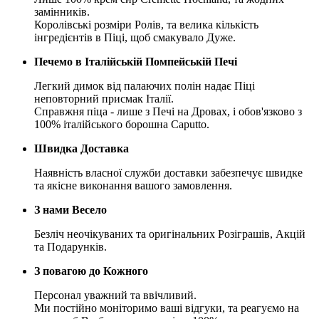
замінників.
Королівські розміри Ролів, та велика кількість
інгредієнтів в Піці, щоб смакувало Дуже.
Печемо в Італійській Помпейській Печі
Легкий димок від палаючих полін надає Піці
неповторний присмак Італії.
Справжня піца - лише з Печі на Дровах, і обов'язково з
100% італійського борошна Caputto.
Швидка Доставка
Наявність власної служби доставки забезпечує швидке
та якісне виконання вашого замовлення.
З нами Весело
Безліч неочікуваних та оригінальних Розіграшів, Акцій
та Подарунків.
З повагою до Кожного
Персонал уважний та ввічливий.
Ми постійно моніторимо ваші відгуки, та реагуємо на