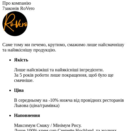
Про компанію
7
законів RoVero
Саме тому ми печемо, крутимо, смажимо лише найсмачнішу
та найякіснішу продукцію.
Якість
Лише найсвіжіші та найякісніші інгредієнти.
За 5 років роботи лише покращення, щоб було ще
смачніше.
Ціна
В середньому на -10% нижча від провідних ресторанів
Львова (ціна/грамівка)
Наповнення
Максимум Смаку / Мінімум Рису.
Лише 100% крем сир Cremette Hochland, та жодних