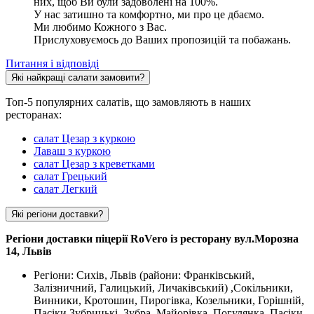
них, щоб Ви були задоволені на 100%.
У нас затишно та комфортно, ми про це дбаємо.
Ми любимо Кожного з Вас.
Прислуховуємось до Ваших пропозицій та побажань.
Питання і відповіді
Які найкращі салати замовити?
Топ-5 популярних салатів, що замовляють в наших
ресторанах:
салат Цезар з куркою
Лаваш з куркою
салат Цезар з креветками
салат Грецький
салат Легкий
Які регіони доставки?
Регіони доставки піцерії RoVero із ресторану вул.Морозна
14, Львів
Регіони: Сихів, Львів (райони: Франківський,
Залізничний, Галицький, Личаківський) ,Сокільники,
Винники, Кротошин, Пирогівка, Козельники, Горішній,
Пасіки Зубрицькі, Зубра, Майорівка, Погулянка, Пасіки-