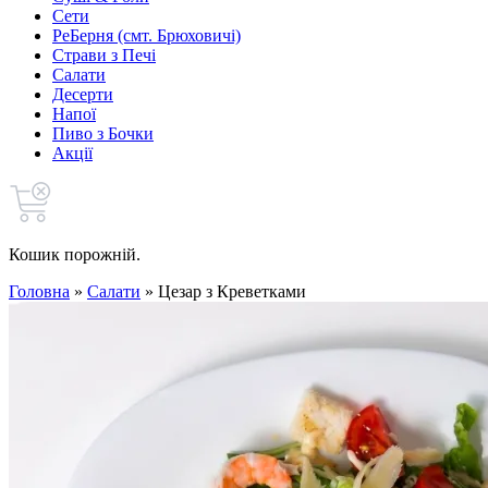
Сети
РеБерня (смт. Брюховичі)
Страви з Печі
Салати
Десерти
Напої
Пиво з Бочки
Акції
Кошик порожній.
Головна
»
Салати
»
Цезар з Креветками