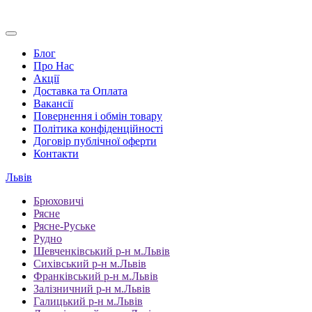
Блог
Про Нас
Акції
Доставка та Оплата
Вакансії
Повернення і обмін товару
Політика конфіденційності
Договір публічної оферти
Контакти
Львів
Брюховичі
Рясне
Рясне-Руське
Рудно
Шевченківський р-н м.Львів
Сихівський р-н м.Львів
Франківський р-н м.Львів
Залізничний р-н м.Львів
Галицький р-н м.Львів