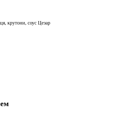
ця, крутони, соус Цезар
сем