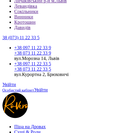
Личаківський р-н м.Львів
Левандівка
Сокільники
Винники
Кротошин
Давидів
38 (073) 11 22 33 5
+38 097 11 22 33 9
+38 073 11 22 33 9
вул.Морозна 14, Львів
+38 097 11 22 33 5
+38 073 11 22 33 5
вул.Курортна 2, Брюховичі
Увійти
Увійти
Особистий кабінет
Піца на Дровах
Cуші & Роли