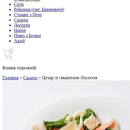
Сети
РеБерня (смт. Брюховичі)
Страви з Печі
Салати
Десерти
Напої
Пиво з Бочки
Акції
Кошик порожній.
Головна
»
Салати
»
Цезар зі смаженим Лососем