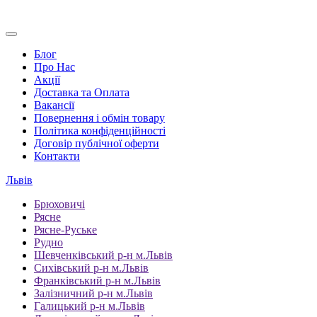
Блог
Про Нас
Акції
Доставка та Оплата
Вакансії
Повернення і обмін товару
Політика конфіденційності
Договір публічної оферти
Контакти
Львів
Брюховичі
Рясне
Рясне-Руське
Рудно
Шевченківський р-н м.Львів
Сихівський р-н м.Львів
Франківський р-н м.Львів
Залізничний р-н м.Львів
Галицький р-н м.Львів