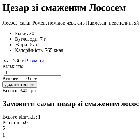
Цезар зі смаженим Лососем
Лосось, салат Ромен, помідор чері, сир Пармезан, перепелині яй
Білки:
30 г
Вуглеводи:
7 г
Жири:
67 г
Калорійність:
765 ккал
330 г
Вітаміни
Вага:
Кількість:
-
+
Кешбек
+ 10 грн.
Додати в кошик
Всього:
340 грн.
Замовити салат цезар зі смаженим лосо
Всього відгуків:
1
Рейтинг
5.0
5
1