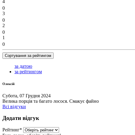
4
0
3
0
2
0
1
0
Сортування за рейтингом
за датою
за рейтингом
Олексій
Субота, 07 Грудня 2024
Велика порція та багато лосося. Смакує файно
Всі відгуки
Додати відгук
Рейтинг
*