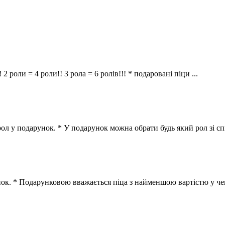
! 2 роли = 4 роли!! 3 рола = 6 ролів!!! * подаровані піци ...
ол у подарунок. * У подарунок можна обрати будь який рол зі спис
нок. * Подарунковою вважається піца з найменшою вартістю у чеку