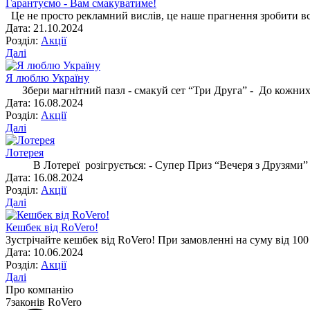
Гарантуємо - Вам смакуватиме!
Це не просто рекламний вислів, це наше прагнення зробити вс
Дата: 21.10.2024
Розділ:
Акції
Далі
Я люблю Україну
Збери магнітний пазл - смакуй сет “Три Друга” - До кожних д
Дата: 16.08.2024
Розділ:
Акції
Далі
Лотерея
В Лотереї розігрується: - Супер Приз “Вечеря з Друзями” (до
Дата: 16.08.2024
Розділ:
Акції
Далі
Кешбек від RoVero!
Зустрічайте кешбек від RoVero! При замовленні на суму від 100
Дата: 10.06.2024
Розділ:
Акції
Далі
Про компанію
7
законів RoVero