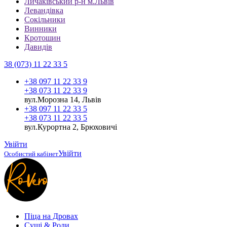
Личаківський р-н м.Львів
Левандівка
Сокільники
Винники
Кротошин
Давидів
38 (073) 11 22 33 5
+38 097 11 22 33 9
+38 073 11 22 33 9
вул.Морозна 14, Львів
+38 097 11 22 33 5
+38 073 11 22 33 5
вул.Курортна 2, Брюховичі
Увійти
Увійти
Особистий кабінет
Піца на Дровах
Cуші & Роли