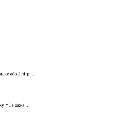
ку або 1 літр ...
. * За бажа...