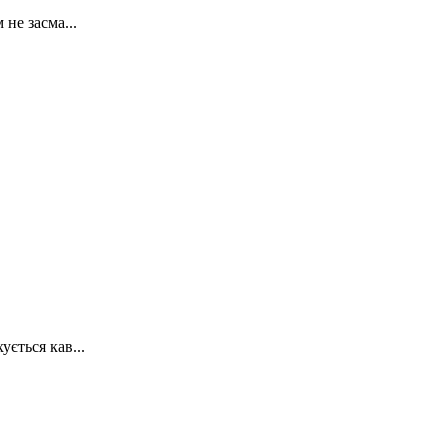
не засма...
ється кав...