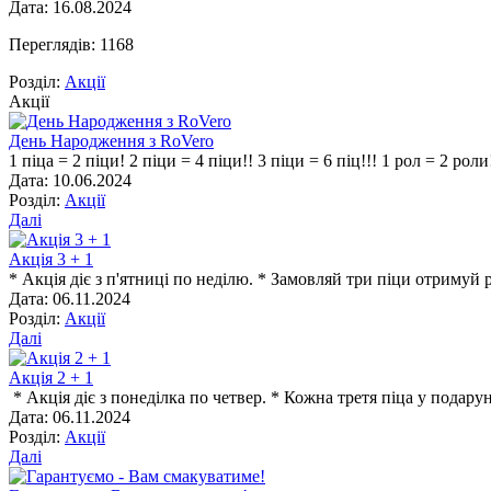
Дата: 16.08.2024
Переглядів: 1168
Розділ:
Акції
Акції
День Народження з RoVerо
1 піца = 2 піци! 2 піци = 4 піци!! 3 піци = 6 піц!!! 1 рол = 2 роли
Дата: 10.06.2024
Розділ:
Акції
Далі
Акція 3 + 1
* Акція діє з п'ятниці по неділю. * Замовляй три піци отримуй р
Дата: 06.11.2024
Розділ:
Акції
Далі
Акція 2 + 1
* Акція діє з понеділка по четвер. * Кожна третя піца у подару
Дата: 06.11.2024
Розділ:
Акції
Далі