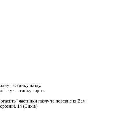
одну частинку пазлу.
дь яку частинку карти.
погасить” частинки пазлу та поверне їх Вам.
орозній, 14 (Сихів).