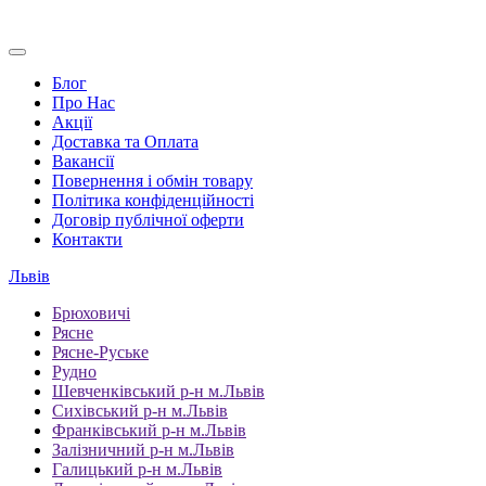
Блог
Про Нас
Акції
Доставка та Оплата
Вакансії
Повернення і обмін товару
Політика конфіденційності
Договір публічної оферти
Контакти
Львів
Брюховичі
Рясне
Рясне-Руське
Рудно
Шевченківський р-н м.Львів
Сихівський р-н м.Львів
Франківський р-н м.Львів
Залізничний р-н м.Львів
Галицький р-н м.Львів