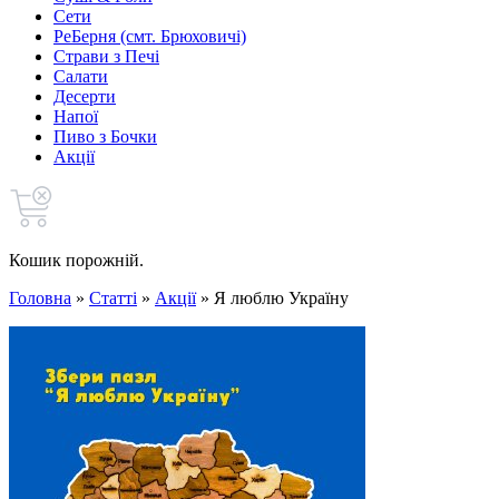
Сети
РеБерня (смт. Брюховичі)
Страви з Печі
Салати
Десерти
Напої
Пиво з Бочки
Акції
Кошик порожній.
Головна
»
Статті
»
Акції
»
Я люблю Україну