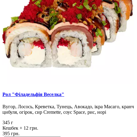
Рол "Філадельфія Веселка"
Вугор, Лосось, Креветка, Тунець, Авокадо, ікра Масаго, кранч
цибуля, огірок, сир Cremette, соус Space, рис, норі
345 г
Кешбек
+ 12 грн.
395 грн.