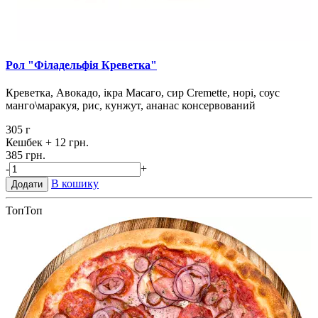
Рол "Філадельфія Креветка"
Креветка, Авокадо, ікра Масаго, сир Cremette, норі, соус
манго\маракуя, рис, кунжут, ананас консервований
305 г
Кешбек
+ 12 грн.
385 грн.
-
+
В кошику
Додати
Топ
Топ