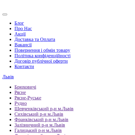
Блог
Про Нас
Акції
Доставка та Оплата
Вакансії
Повернення і обмін товару
Політика конфіденційності
Договір публічної оферти
Контакти
Львів
Брюховичі
Рясне
Рясне-Руське
Рудно
Шевченківський р-н м.Львів
Сихівський р-н м.Львів
Франківський р-н м.Львів
Залізничний р-н м.Львів
Галицький р-н м.Львів