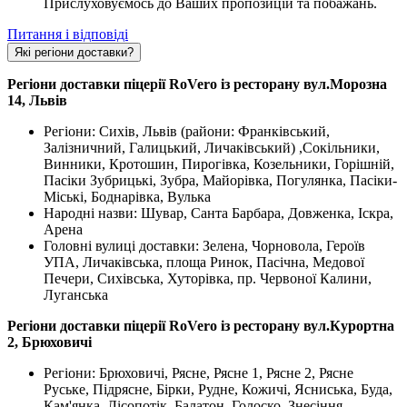
Прислуховуємось до Ваших пропозицій та побажань.
Питання і відповіді
Які регіони доставки?
Регіони доставки піцерії RoVero із ресторану вул.Морозна
14, Львів
Регіони: Сихів, Львів (райони: Франківський,
Залізничний, Галицький, Личаківський) ,Сокільники,
Винники, Кротошин, Пирогівка, Козельники, Горішній,
Пасіки Зубрицькі, Зубра, Майорівка, Погулянка, Пасіки-
Міські, Боднарівка, Вулька
Народні назви: Шувар, Санта Барбара, Довженка, Іскра,
Арена
Головні вулиці доставки: Зелена, Чорновола, Героїв
УПА, Личаківська, площа Ринок, Пасічна, Медової
Печери, Сихівська, Хуторівка, пр. Червоної Калини,
Луганська
Регіони доставки піцерії RoVero із ресторану вул.Курортна
2, Брюховичі
Регіони: Брюховичі, Рясне, Рясне 1, Рясне 2, Рясне
Руське, Підрясне, Бірки, Рудне, Кожичі, Ясниська, Буда,
Кам'янка, Лісопотік, Балатон, Голоско, Знесіння,