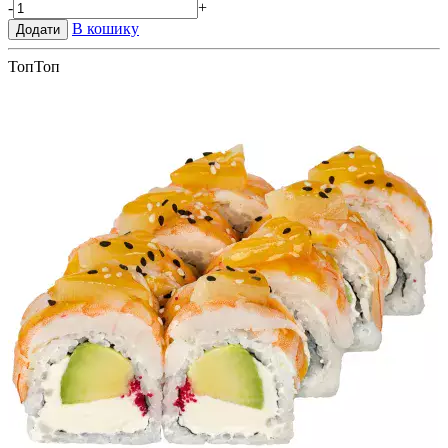
-
+
В кошику
Додати
Топ
Топ