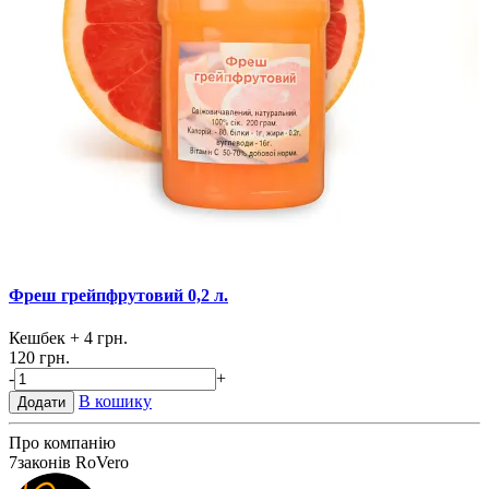
Фреш грейпфрутовий 0,2 л.
Кешбек
+ 4 грн.
120 грн.
-
+
В кошику
Додати
Про компанію
7
законів RoVero