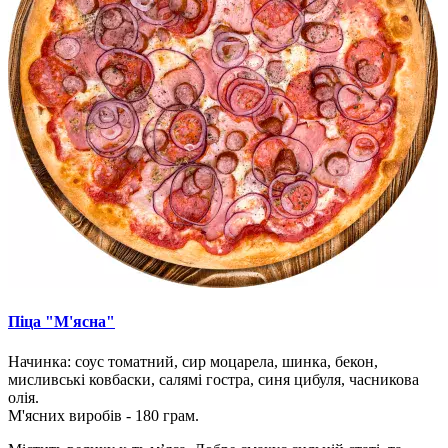
Піца "М'ясна"
Начинка: соус томатний, сир моцарела, шинка, бекон,
мисливські ковбаски, салямі гостра, синя цибуля, часникова
олія.
М'ясних виробів - 180 грам.