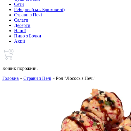
Сети
РеБерня (смт. Брюховичі)
Страви з Печі
Салати
Десерти
Напої
Пиво з Бочки
Акції
Кошик порожній.
Головна
»
Страви з Печі
»
Рол "Лосось з Печі"