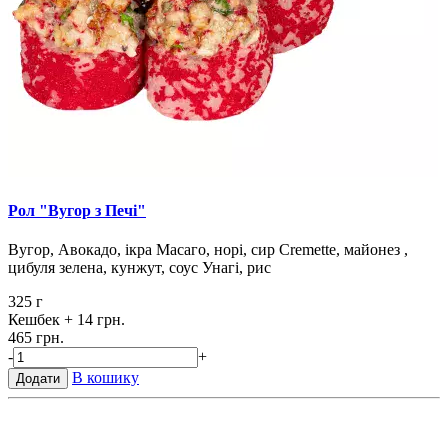
Рол "Вугор з Печі"
Вугор, Авокадо, ікра Масаго, норі, сир Cremette, майонез ,
цибуля зелена, кунжут, соус Унагі, рис
325 г
Кешбек
+ 14 грн.
465 грн.
-
+
В кошику
Додати