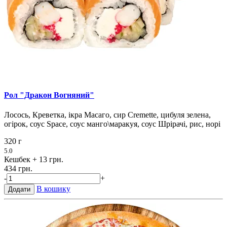
Рол "Дракон Вогняний"
Лосось, Креветка, ікра Масаго, сир Cremette, цибуля зелена,
огірок, соус Space, соус манго\маракуя, соус Шрірачі, рис, норі
320 г
5.0
Кешбек
+ 13 грн.
434 грн.
-
+
В кошику
Додати