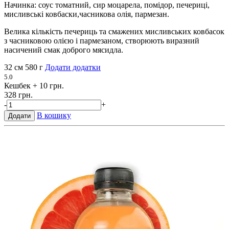
Начинка: соус томатний, сир моцарела, помідор, печериці,
мисливські ковбаски,часникова олія, пармезан.
Велика кількість печериць та смажених мисливських ковбасок
з часниковою олією і пармезаном, створюють виразний
насичений смак доброго мясидла.
32 см
580 г
Додати додатки
5.0
Кешбек
+ 10 грн.
328 грн.
-
+
В кошику
Додати