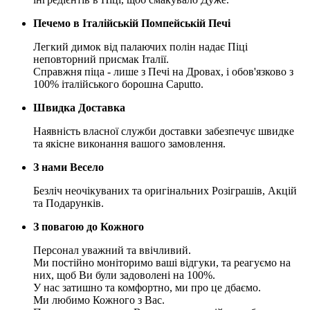
Печемо в Італійській Помпейській Печі
Легкий димок від палаючих полін надає Піці
неповторний присмак Італії.
Справжня піца - лише з Печі на Дровах, і обов'язково з
100% італійського борошна Caputto.
Швидка Доставка
Наявність власної служби доставки забезпечує швидке
та якісне виконання вашого замовлення.
З нами Весело
Безліч неочікуваних та оригінальних Розіграшів, Акцій
та Подарунків.
З повагою до Кожного
Персонал уважний та ввічливий.
Ми постійно моніторимо ваші відгуки, та реагуємо на
них, щоб Ви були задоволені на 100%.
У нас затишно та комфортно, ми про це дбаємо.
Ми любимо Кожного з Вас.