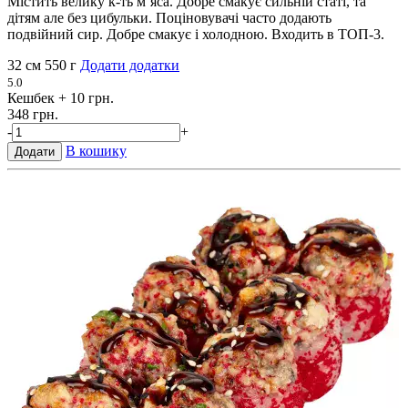
Містить велику к-ть м’яса. Добре смакує сильній статі, та
дітям але без цибульки. Поціновувачі часто додають
подвійний сир. Добре смакує і холодною. Входить в ТОП-3.
32 см
550 г
Додати додатки
5.0
Кешбек
+ 10 грн.
348 грн.
-
+
В кошику
Додати