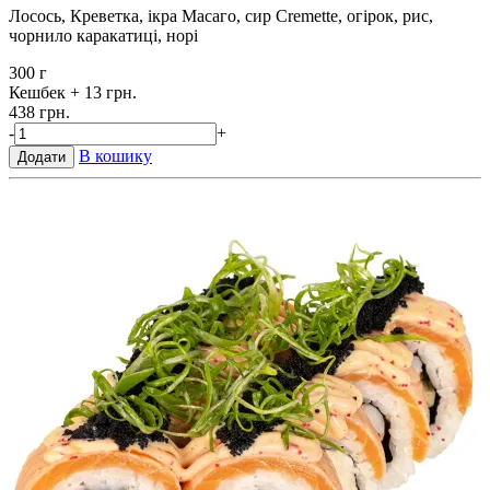
Лосось, Креветка, ікра Масаго, сир Cremette, огірок, рис,
чорнило каракатиці, норі
300 г
Кешбек
+ 13 грн.
438 грн.
-
+
В кошику
Додати