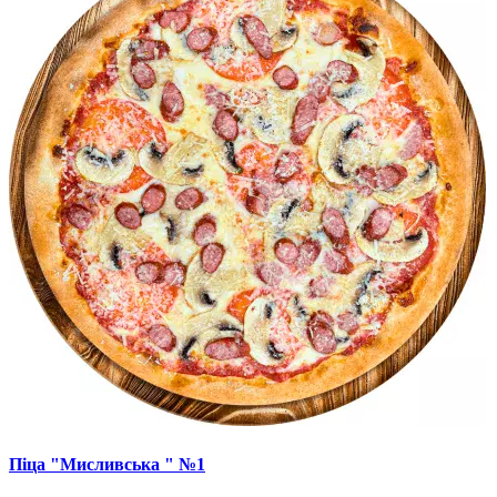
Піца "Мисливська " №1