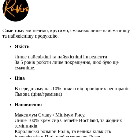
Саме тому ми печемо, крутимо, смажимо лише найсмачнішу
та найякіснішу продукцію.
Якість
Лише найсвіжіші та найякісніші інгредієнти.
За 5 років роботи лише покращення, щоб було ще
смачніше.
Ціна
В середньому на -10% нижча від провідних ресторанів
Львова (ціна/грамівка)
Наповнення
Максимум Смаку / Мінімум Рису.
Лише 100% крем сир Cremette Hochland, та жодних
замінників.
Королівські розміри Ролів, та велика кількість
інгредієнтів в Піці, щоб смакувало Дуже.